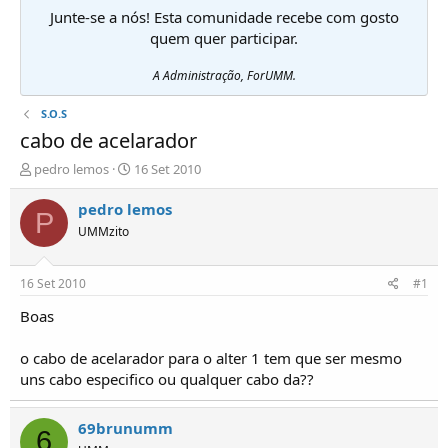
Junte-se a nós! Esta comunidade recebe com gosto
quem quer participar.
A Administração, ForUMM.
S.O.S
cabo de acelarador
I
D
pedro lemos
16 Set 2010
n
a
i
t
pedro lemos
P
c
a
UMMzito
i
d
a
e
d
i
16 Set 2010
#1
o
n
r
í
Boas
d
c
e
i
o cabo de acelarador para o alter 1 tem que ser mesmo
T
o
uns cabo especifico ou qualquer cabo da??
ó
p
i
69brunumm
6
c