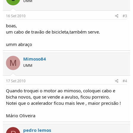
UMM
o
s
16 Set 2010
#3
boas,
um cabo de travão de bicicleta,também serve.
umm abraço
Mimoso84
M
UMM
17 Set 2010
#4
Quando troquei o motor ao mimoso, coloquei cabo e
bicha novos, que se vende a avulso, ficou porreiro.
Notei que o acelerador ficou mais leve , maior precisão !
Mário Oliveira
pedro lemos