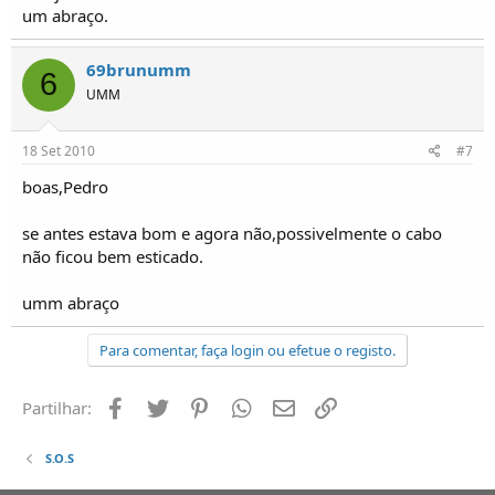
um abraço.
69brunumm
6
UMM
18 Set 2010
#7
boas,Pedro
se antes estava bom e agora não,possivelmente o cabo
não ficou bem esticado.
umm abraço
Para comentar, faça login ou efetue o registo.
Facebook
Twitter
Pinterest
Whatsapp
Email
Ligação
Partilhar:
S.O.S