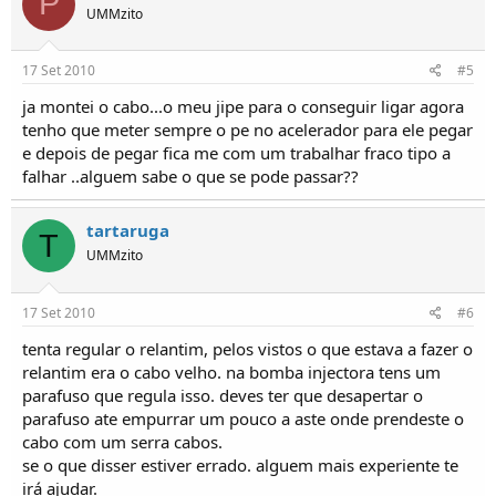
P
UMMzito
17 Set 2010
#5
ja montei o cabo...o meu jipe para o conseguir ligar agora
tenho que meter sempre o pe no acelerador para ele pegar
e depois de pegar fica me com um trabalhar fraco tipo a
falhar ..alguem sabe o que se pode passar??
tartaruga
T
UMMzito
17 Set 2010
#6
tenta regular o relantim, pelos vistos o que estava a fazer o
relantim era o cabo velho. na bomba injectora tens um
parafuso que regula isso. deves ter que desapertar o
parafuso ate empurrar um pouco a aste onde prendeste o
cabo com um serra cabos.
se o que disser estiver errado. alguem mais experiente te
irá ajudar.