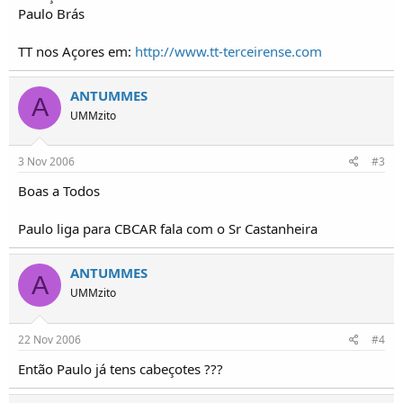
o
Paulo Brás
s
TT nos Açores em:
http://www.tt-terceirense.com
ANTUMMES
A
UMMzito
3 Nov 2006
#3
Boas a Todos
Paulo liga para CBCAR fala com o Sr Castanheira
ANTUMMES
A
UMMzito
22 Nov 2006
#4
Então Paulo já tens cabeçotes ???