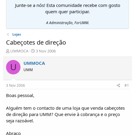
Junte-se a nós! Esta comunidade recebe com gosto
quem quer participar.
A Administração, ForUMM.
Lojas
Cabeçotes de direção
I
D
UMMOCA
3 Nov 2006
n
a
i
t
UMMOCA
U
c
a
UMM
i
d
a
e
d
i
3 Nov 2006
#1
o
n
r
í
Boas pessoal,
d
c
e
i
Alguém tem o contacto de uma loja que venda cabeçotes
T
o
de direção para UMM? Que envie à cobrança e o preço
ó
seja razoável.
p
i
c
Abraço