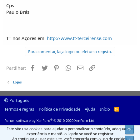
Cps
Paulo Brás
TT nos Açores em:
http://www.tt-terceirense.com
Para comentar, faça login ou efetue o registo.
Facebook
Twitter
Pinterest
Whatsapp
Email
Ligação
Partilhar:
Lojas
Português
Termos e regras
Política de Privacidade
Ajuda
Início
R
S
S
®
Forum software by XenForo
© 2010-2020 XenForo Ltd.
Este site usa cookies para ajudar a personalizar o conteúdo, adequar sua
Top
experiência e mantê-lo ligado se você se registrar.
Ao continuar a usar este site, você concorda com o uso de cookies.