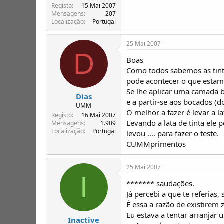
Registo
15 Mai 2007
Mensagens
207
Localização
Portugal
25 Mai 2007
D
Boas
Como todos sabemos as tint
pode acontecer o que esta
Se lhe aplicar uma camada b
Dias
e a partir-se aos bocados (d
UMM
O melhor a fazer é levar a l
Registo
16 Mai 2007
Levando a lata de tinta ele
Mensagens
1.909
Localização
Portugal
levou .... para fazer o teste.
CUMMprimentos
25 Mai 2007
I
******* saudações.
Já percebi a que te referias,
É essa a razão de existirem 
Eu estava a tentar arranjar
Inactive