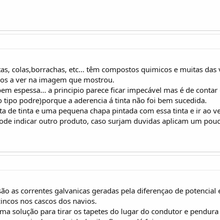
as, colas,borrachas, etc... têm compostos quimicos e muitas da
mos a ver na imagem que mostrou.
em espessa... a principio parece ficar impecável mas é de conta
o tipo podre)porque a aderencia á tinta não foi bem sucedida.
ata de tinta e uma pequena chapa pintada com essa tinta e ir ao 
 pode indicar outro produto, caso surjam duvidas aplicam um po
 são as correntes galvanicas geradas pela diferençao de potencial 
zincos nos cascos dos navios.
 uma solução para tirar os tapetes do lugar do condutor e pendura