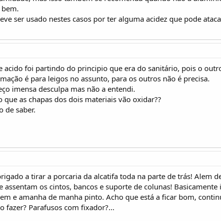
a bem.
 deve ser usado nestes casos por ter alguma acidez que pode atac
e acido foi partindo do principio que era do sanitário, pois o o
rmação é para leigos no assunto, para os outros não é precisa.
eço imensa desculpa mas não a entendi.
o que as chapas dos dois materiais vão oxidar??
o de saber.
gado a tirar a porcaria da alcatifa toda na parte de trás! Alem 
 assentam os cintos, bancos e suporte de colunas! Basicamente ir
 bem e amanha de manha pinto. Acho que está a ficar bom, conti
o fazer? Parafusos com fixador?...