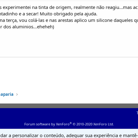
as experimentei na tinta de origem, realmente não reagiu...mas 
ntadinho e a secar! Muito obrigado pela ajuda.
na terça, vou colá-las e nas arestas aplico um silicone daqueles 
r dos aluminios...eheheh)
haparia
®
Forum software by XenForo
© 2010-2020 XenForo Ltd.
udar a personalizar o conteúdo, adequar sua experiência e mantê-l