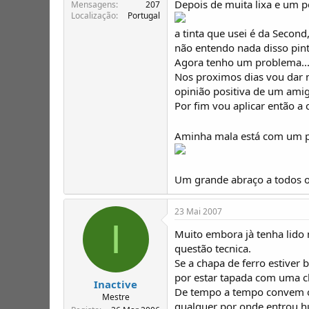
Depois de muita lixa e um po
T
o
Mensagens
207
Localização
Portugal
ó
p
a tinta que usei é da Secon
i
não entendo nada disso pint
c
Agora tenho um problema...n
o
Nos proximos dias vou dar m
s
opinião positiva de um ami
Por fim vou aplicar então a 
Aminha mala está com um pr
Um grande abraço a todos o
23 Mai 2007
I
Muito embora jà tenha lido 
questão tecnica.
Se a chapa de ferro estiver
por estar tapada com uma c
Inactive
De tempo a tempo convem ol
Mestre
qualquer por onde entrou 