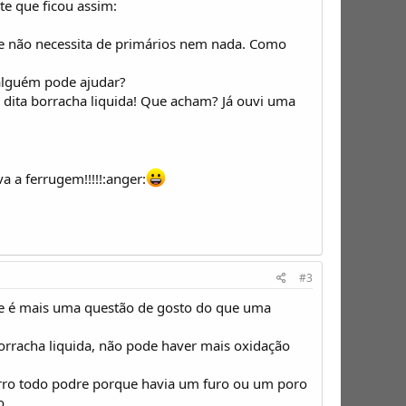
te que ficou assim:
m e não necessita de primários nem nada. Como
.alguém pode ajudar?
 dita borracha liquida! Que acham? Já ouvi uma
 a ferrugem!!!!!:anger:
#3
que é mais uma questão de gosto do que uma
orracha liquida, não pode haver mais oxidação
rro todo podre porque havia um furo ou um poro
o.