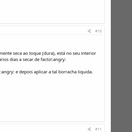
#10
mente seca ao toque (dura), está no seu interior
os dias a secar de facto!:angry:
angry: e depois aplicar a tal borracha liquida.
#11