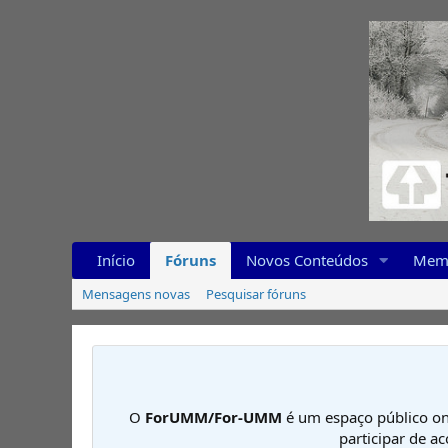
Início
Fóruns
Novos Conteúdos
Mem
Mensagens novas
Pesquisar fóruns
O
ForUMM/For-UMM
é um espaço público on
participar de a