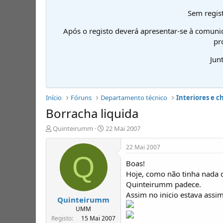
Sem regist
Após o registo deverá apresentar-se à comuni
pr
Jun
Início
Fóruns
Departamento técnico
Interiores e c
Borracha liquida
I
D
Quinteirumm
22 Mai 2007
n
a
i
t
22 Mai 2007
c
a
Q
Boas!
i
d
a
e
Hoje, como não tinha nada q
d
i
Quinteirumm padece.
o
n
Assim no inicio estava assim
Quinteirumm
r
í
d
c
UMM
e
i
Registo
15 Mai 2007