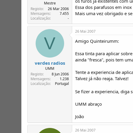
os furos já existentes com u
Mestre
Essa dos parafusos em inox
Registo
26 Mar 2006
Mais uma vez obrigado e se 
Mensagens
7.455
Localização
-
26 Mai 2007
V
Amigo Quinteirumm:
Essa tinta para aplicar sobr
ainda "fresca", pois tem um
verdes radios
UMM
Tente a experiencia de aplic
Registo
8 Jun 2006
Talvez já não reaja. Talvez!
Mensagens
1.238
Localização
Portugal
Se fizer a experiencia, diga s
UMM abraço
João
26 Mai 2007