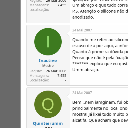
Registo
26 Mar 2006
Um abraço e que tudo corr
Mensagens
7.455
Localização
-
P.S. Atenção o silicone não
anodizado.
24 Mai 2007
I
Quando me referi ao silicon
escuso de a por aqui, a info
Quanto á primeira dúvida p
Penso que não é pela fixaçã
Inactive
******* explica que eu gost
Mestre
Umm abraço.
Registo
26 Mar 2006
Mensagens
7.455
Localização
-
24 Mai 2007
Q
Bem...nem iamginam, fui obri
principalmente no local onde
mostra! Já lixei tudo muito
alcatifa. Que acham que dev
Quinteirumm