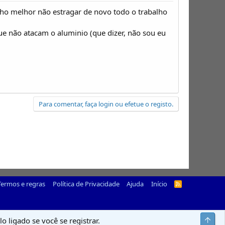
acho melhor não estragar de novo todo o trabalho
que não atacam o aluminio (que dizer, não sou eu
Para comentar, faça login ou efetue o registo.
Termos e regras
Política de Privacidade
Ajuda
Início
R
S
S
Top
o ligado se você se registrar.