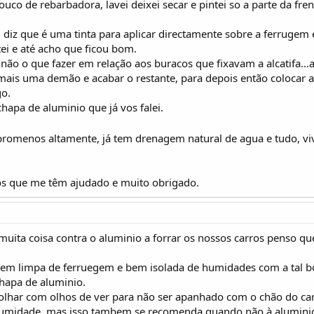
uco de rebarbadora, lavei deixei secar e pintei so a parte da fren
d, diz que é uma tinta para aplicar directamente sobre a ferruge
ei e até acho que ficou bom.
ão o que fazer em relação aos buracos que fixavam a alcatifa..
ais uma demão e acabar o restante, para depois então colocar a
go.
chapa de aluminio que já vos falei.
omenos altamente, já tem drenagem natural de agua e tudo, viva
s que me têm ajudado e muito obrigado.
muita coisa contra o aluminio a forrar os nossos carros penso 
 bem limpa de ferruegem e bem isolada de humidades com a tal b
hapa de aluminio.
har com olhos de ver para não ser apanhado com o chão do ca
humidade, mas isso tambem se recomenda quando não à alumini