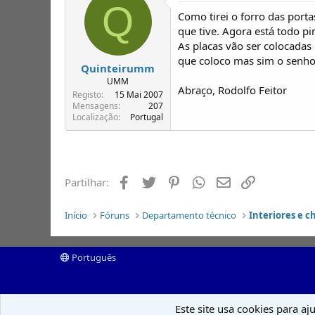
Q
Como tirei o forro das port
que tive. Agora está todo pi
As placas vão ser colocadas 
que coloco mas sim o senho
Quinteirumm
UMM
Abraço, Rodolfo Feitor
Registo
15 Mai 2007
Mensagens
207
Localização
Portugal
Facebook
Twitter
Pinterest
Whatsapp
Email
Ligação
Partilhar:
Início
Fóruns
Departamento técnico
Interiores e c
Português
Este site usa cookies para aj