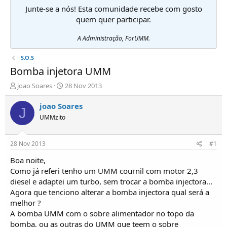
Junte-se a nós! Esta comunidade recebe com gosto
quem quer participar.
A Administração, ForUMM.
S.O.S
Bomba injetora UMM
I
D
joao Soares
28 Nov 2013
n
a
i
t
joao Soares
J
c
a
UMMzito
i
d
a
e
d
i
28 Nov 2013
#1
o
n
r
í
Boa noite,
d
c
Como já referi tenho um UMM cournil com motor 2,3
e
i
diesel e adaptei um turbo, sem trocar a bomba injectora...
T
o
Agora que tenciono alterar a bomba injectora qual será a
ó
melhor ?
p
A bomba UMM com o sobre alimentador no topo da
i
c
bomba, ou as outras do UMM que teem o sobre