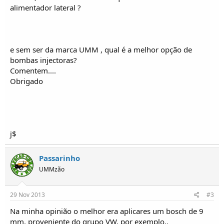
o
alimentador lateral ?
s
e sem ser da marca UMM , qual é a melhor opção de
bombas injectoras?
Comentem....
Obrigado
j$
Passarinho
UMMzão
29 Nov 2013
#3
Na minha opinião o melhor era aplicares um bosch de 9
mm, proveniente do grupo VW, por exemplo..