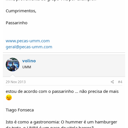
Cumprimentos,
Passarinho
www.pecas-umm.com
geral@pecas-umm.com
volino
UMM
29 Nov 2013
#4
estou de acordo com o passarinho ... não precisa de mais
Tiago Fonseca
Isto é como a gastronomia: O hummer é um hamburger
da treta, o UMM é um naco de vitela barrosã...