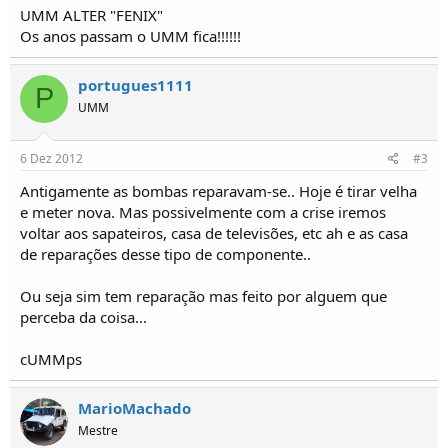
o
UMM ALTER "FENIX"
s
Os anos passam o UMM fica!!!!!!
portugues1111
P
UMM
6 Dez 2012
#3
Antigamente as bombas reparavam-se.. Hoje é tirar velha
e meter nova. Mas possivelmente com a crise iremos
voltar aos sapateiros, casa de televisões, etc ah e as casa
de reparações desse tipo de componente..
Ou seja sim tem reparação mas feito por alguem que
perceba da coisa...
cUMMps
MarioMachado
Mestre