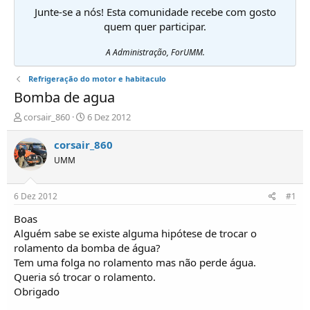
Junte-se a nós! Esta comunidade recebe com gosto
quem quer participar.
A Administração, ForUMM.
Refrigeração do motor e habitaculo
Bomba de agua
I
D
corsair_860
6 Dez 2012
n
a
i
t
corsair_860
c
a
UMM
i
d
a
e
d
i
6 Dez 2012
#1
o
n
r
í
Boas
d
c
Alguém sabe se existe alguma hipótese de trocar o
e
i
rolamento da bomba de água?
T
o
Tem uma folga no rolamento mas não perde água.
ó
Queria só trocar o rolamento.
p
Obrigado
i
c