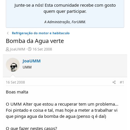
Junte-se a nós! Esta comunidade recebe com gosto
quem quer participar.
A Administração, ForUMM.
Refrigeração do motor e habitaculo
Bomba da Agua verte
I
D
JoaUMM
16 Set 2008
n
a
i
t
JoaUMM
c
a
UMM
i
d
a
e
d
i
16 Set 2008
#1
o
n
r
í
Boas malta
d
c
e
i
O UMM Alter que estou a recuperar tem um problema...
T
o
Foi pintado e coisa e tal, mas hoje a meter a trabalhar vi
ó
que pinga agua da bomba de agua (penso q é daí)
p
i
c
O que fazer nestes casos?