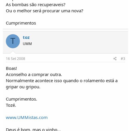
o
As bombas são recuperaveis?
s
Ou o melhor será procurar uma nova?
Cumprimentos
toz
T
UMM
16 Set 2008
#3
Boas!
Aconselho a comprar outra.
Normalmente acontece isso quando o rolamento está a
gripar ou gripou.
Cumprimentos.
Tozé.
www.UMMistas.com
Deus é bom, mas o vinho...