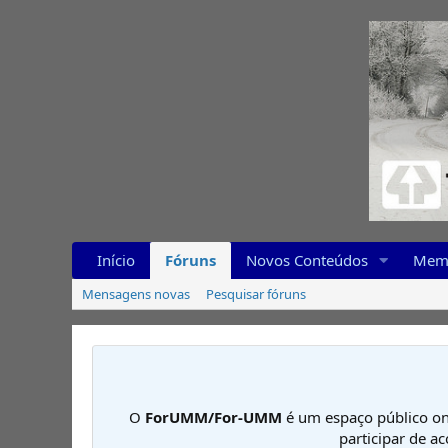
Início
Fóruns
Novos Conteúdos
Mem
Mensagens novas
Pesquisar fóruns
O
ForUMM/For-UMM
é um espaço público on
participar de a