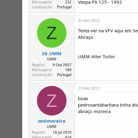
Vespa PX 125 - 1992
T
o
Mensagens
232
Localização
Portugal
ó
p
i
23 Dez 2012
c
Z
o
Tenta ver na VFV aqui em Se
s
Abraço
Zé_UMM
UMM Alter Turbo
UMM
Registo
9 Out 2007
Mensagens
189
Localização
Portugal
23 Dez 2012
Z
boas
pedrosantabarbara tinha dis
abraço moreira
zesimoreira
UMM
Registo
18 Jul 2010
Mensagens
414