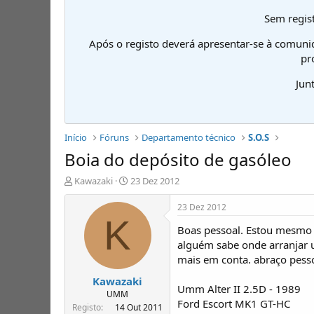
Sem regist
Após o registo deverá apresentar-se à comuni
pr
Jun
Início
Fóruns
Departamento técnico
S.O.S
Boia do depósito de gasóleo
I
D
Kawazaki
23 Dez 2012
n
a
i
t
23 Dez 2012
c
a
K
Boas pessoal. Estou mesmo 
i
d
a
e
alguém sabe onde arranjar 
d
i
mais em conta. abraço pess
o
n
Kawazaki
r
í
Umm Alter II 2.5D - 1989
d
c
UMM
Ford Escort MK1 GT-HC
e
i
Registo
14 Out 2011