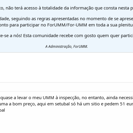
o, não terá acesso à totalidade da informação que consta nesta 
dade, seguindo as regras apresentadas no momento de se aprese
onto para participar no ForUMM/For-UMM em toda a sua plenitu
te-se a nós! Esta comunidade recebe com gosto quem quer partici
A Administração, ForUMM.
quase a levar o meu UMM à inspecção, no entanto, ainda necessi
uma a bom preço, aqui em setubal só há um sitio e pedem 51 eu
oal