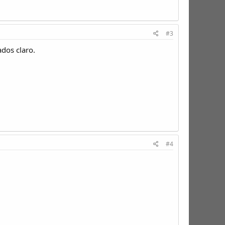
#3
dos claro.
#4