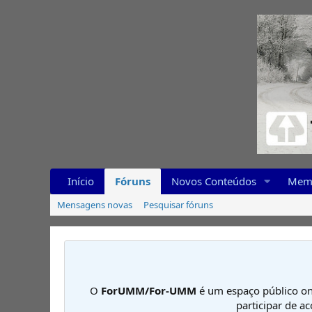
Início
Fóruns
Novos Conteúdos
Mem
Mensagens novas
Pesquisar fóruns
O
ForUMM/For-UMM
é um espaço público on
participar de a