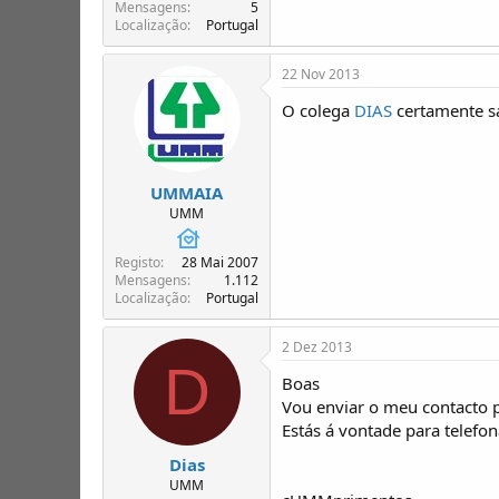
T
o
Mensagens
5
Localização
Portugal
ó
p
i
22 Nov 2013
c
o
O colega
DIAS
certamente s
s
UMMAIA
UMM
Registo
28 Mai 2007
Mensagens
1.112
Localização
Portugal
2 Dez 2013
D
Boas
Vou enviar o meu contacto 
Estás á vontade para telefo
Dias
UMM