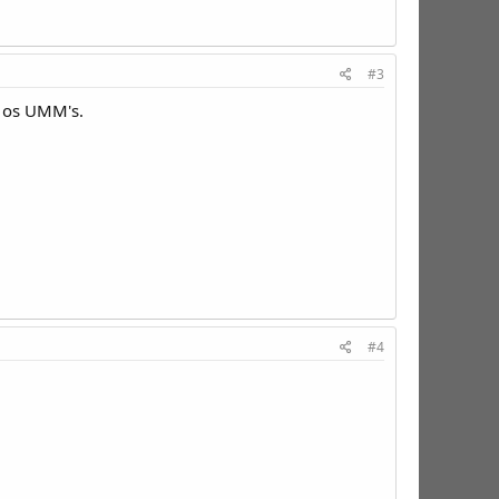
#3
a os UMM's.
#4