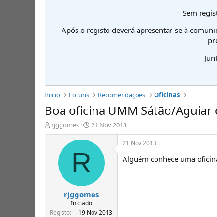
Sem regist
Após o registo deverá apresentar-se à comuni
pr
Jun
Início
Fóruns
Recomendações
Oficinas
Boa oficina UMM Sátão/Aguiar 
I
D
rjggomes
21 Nov 2013
n
a
i
t
21 Nov 2013
c
a
R
Alguém conhece uma oficin
i
d
a
e
d
i
o
n
rjggomes
r
í
d
c
Iniciado
e
i
Registo
19 Nov 2013