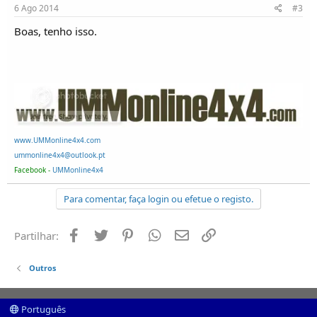
o
6 Ago 2014
#3
s
Boas, tenho isso.
www.UMMonline4x4.com
ummonline4x4@outlook.pt
Facebook -
UMMonline4x4
Para comentar, faça login ou efetue o registo.
Facebook
Twitter
Pinterest
Whatsapp
Email
Ligação
Partilhar:
Outros
Português