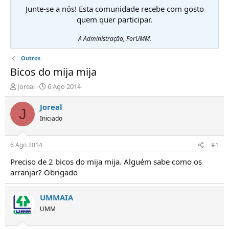
Junte-se a nós! Esta comunidade recebe com gosto
quem quer participar.
A Administração, ForUMM.
Outros
Bicos do mija mija
I
D
Joreal
6 Ago 2014
n
a
i
t
Joreal
J
c
a
Iniciado
i
d
a
e
d
i
6 Ago 2014
#1
o
n
r
í
Preciso de 2 bicos do mija mija. Alguém sabe como os
d
c
arranjar? Obrigado
e
i
T
o
ó
UMMAIA
p
UMM
i
c