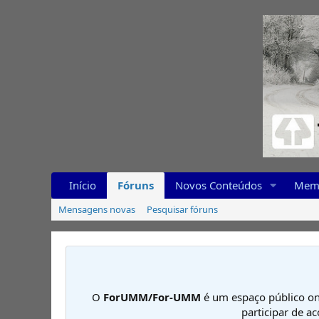
Início
Fóruns
Novos Conteúdos
Mem
Mensagens novas
Pesquisar fóruns
O
ForUMM/For-UMM
é um espaço público on
participar de a