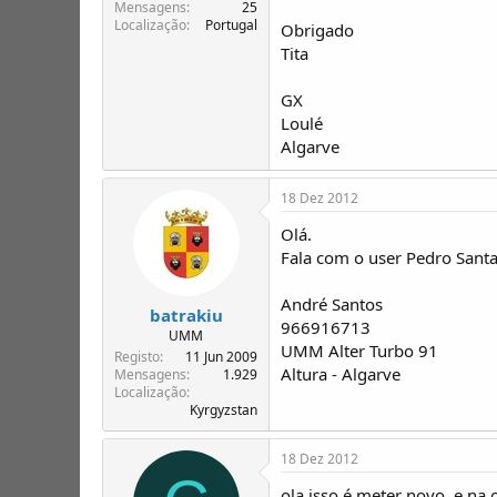
T
o
Mensagens
25
Localização
Portugal
ó
Obrigado
p
Tita
i
c
GX
o
Loulé
s
Algarve
18 Dez 2012
Olá.
Fala com o user Pedro Santa
André Santos
batrakiu
966916713
UMM
UMM Alter Turbo 91
Registo
11 Jun 2009
Altura - Algarve
Mensagens
1.929
Localização
Kyrgyzstan
18 Dez 2012
ola isso é meter novo, e na 