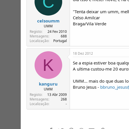
C
"Tenta deixar um umm, melh
Celso Amilcar
celsoumm
Braga/Vila Verde
UMM
Registo
24 Fev 2010
Mensagens
688
Localização
Portugal
18 Dez 2012
K
Se a espia estiver boa qualq
A ultima custou-me 20 euro
UMM... mais do que duas lon
kanguru
Bruno Jesus -
bbruno_jesus
UMM
Registo
13 Abr 2009
Mensagens
268
Localização
-