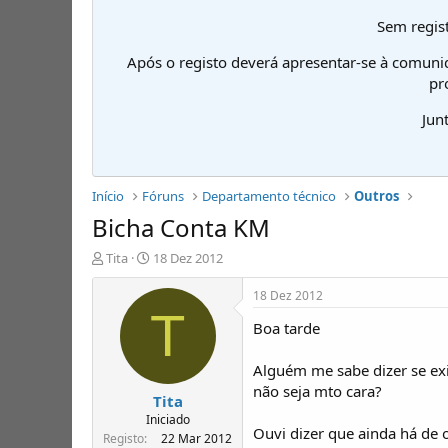
Sem regist
Após o registo deverá apresentar-se à comuni
pr
Jun
Início
Fóruns
Departamento técnico
Outros
Bicha Conta KM
I
D
Tita
18 Dez 2012
n
a
i
t
18 Dez 2012
c
a
T
Boa tarde
i
d
a
e
d
i
Alguém me sabe dizer se ex
o
n
não seja mto cara?
Tita
r
í
d
c
Iniciado
Ouvi dizer que ainda há de 
e
i
Registo
22 Mar 2012