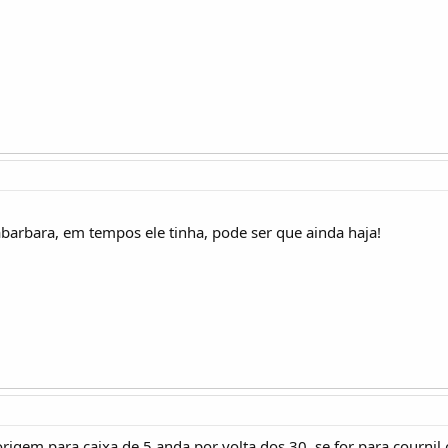
barbara, em tempos ele tinha, pode ser que ainda haja!
origem para caixa de 5 anda por volta dos 30, se for para cournil