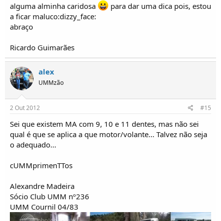
alguma alminha caridosa
para dar uma dica pois, estou
a ficar maluco:dizzy_face:
abraço
Ricardo Guimarães
alex
UMMzão
2 Out 2012
#15
Sei que existem MA com 9, 10 e 11 dentes, mas não sei
qual é que se aplica a que motor/volante... Talvez não seja
o adequado...
cUMMprimenTTos
Alexandre Madeira
Sócio Club UMM nº236
UMM Cournil 04/83