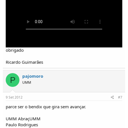
obrigado
Ricardo Guimarães
pajomoro
P
UMM
9 Set 2012
#7
parce ser o bendix que gira sem avançar.
UMM AbraçUMM
Paulo Rodrigues