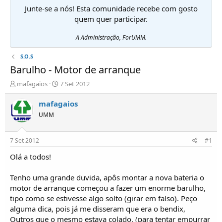
Junte-se a nós! Esta comunidade recebe com gosto
quem quer participar.
A Administração, ForUMM.
S.O.S
Barulho - Motor de arranque
I
D
mafagaios
7 Set 2012
n
a
i
t
mafagaios
c
a
UMM
i
d
a
e
d
i
7 Set 2012
#1
o
n
r
í
Olá a todos!
d
c
e
i
Tenho uma grande duvida, apôs montar a nova bateria o
T
o
motor de arranque começou a fazer um enorme barulho,
ó
tipo como se estivesse algo solto (girar em falso). Peço
p
alguma dica, pois já me disseram que era o bendix,
i
c
Outros que o mesmo estava colado, (para tentar empurrar