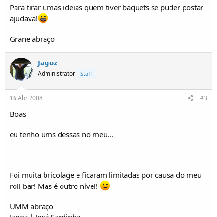
o
Para tirar umas ideias quem tiver baquets se puder postar
s
ajudava!
Grane abraço
Jagoz
Administrator
Staff
16 Abr 2008
#3
Boas
eu tenho ums dessas no meu...
Foi muita bricolage e ficaram limitadas por causa do meu
roll bar! Mas é outro nível!
UMM abraço
Jagoz | José Sardinha