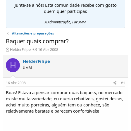
Junte-se a nós! Esta comunidade recebe com gosto
quem quer participar.
A Administração, ForUMM.
Alterações e preparações
Baquet quais comprar?
I
D
HelderFilipe
16 Abr 2008
n
a
i
t
HelderFilipe
H
c
a
UMM
i
d
a
e
d
i
16 Abr 2008
#1
o
n
r
í
Boas! Estava a pensar comprar duas baquets, no mercado
d
c
existe muita variedade, eu queria rebatíveis, gostei destas,
e
i
achei muito porreiras, alguém tem ou conhece, são
T
o
relativamente baratas e parecem confortáveis!
ó
p
i
c