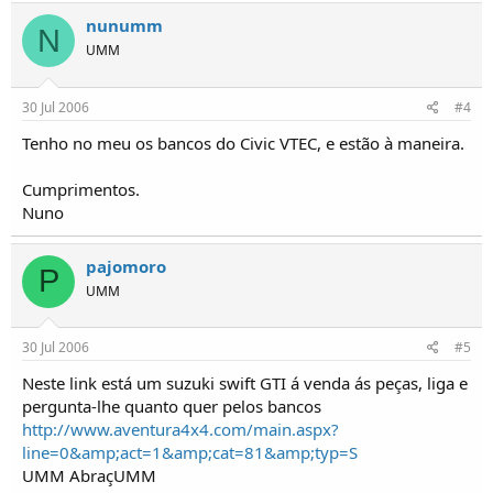
nunumm
N
UMM
30 Jul 2006
#4
Tenho no meu os bancos do Civic VTEC, e estão à maneira.
Cumprimentos.
Nuno
pajomoro
P
UMM
30 Jul 2006
#5
Neste link está um suzuki swift GTI á venda ás peças, liga e
pergunta-lhe quanto quer pelos bancos
http://www.aventura4x4.com/main.aspx?
line=0&amp;act=1&amp;cat=81&amp;typ=S
UMM AbraçUMM