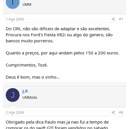
T
UMM
1 Ago 2006
#7
Do CRX, não são dificeis de adaptar e são excelentes.
Procura nos Ford's Fiesta XR2i ou algo do genero, são
bancos muito porreiros.
Quanto a preços, por aqui andam pelos 150 a 200 euros.
Cumprimentos, Tozé.
Deus é bom, mas o vinho...
J.P.
J
UMMzito
2 Ago 2006
#8
Obrigado pela dica Paulo mas ja nao fui a tempo de
comprar os do swift GTI foram vendidos no sabado...