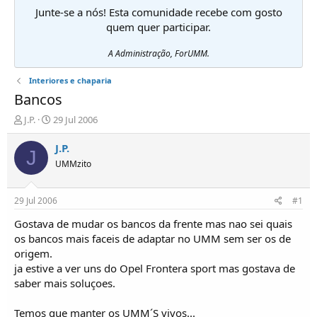
Junte-se a nós! Esta comunidade recebe com gosto
quem quer participar.
A Administração, ForUMM.
Interiores e chaparia
Bancos
I
D
J.P.
29 Jul 2006
n
a
i
t
J.P.
J
c
a
UMMzito
i
d
a
e
d
i
29 Jul 2006
#1
o
n
r
í
Gostava de mudar os bancos da frente mas nao sei quais
d
c
os bancos mais faceis de adaptar no UMM sem ser os de
e
i
origem.
T
o
ja estive a ver uns do Opel Frontera sport mas gostava de
ó
saber mais soluçoes.
p
i
c
Temos que manter os UMM´S vivos...