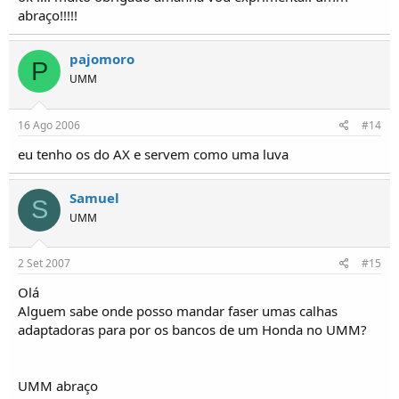
abraço!!!!!
pajomoro
P
UMM
16 Ago 2006
#14
eu tenho os do AX e servem como uma luva
Samuel
S
UMM
2 Set 2007
#15
Olá
Alguem sabe onde posso mandar faser umas calhas
adaptadoras para por os bancos de um Honda no UMM?
UMM abraço