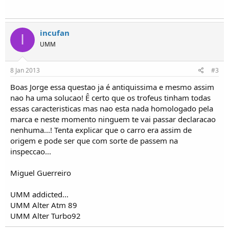
o
s
incufan
I
UMM
8 Jan 2013
#3
Boas Jorge essa questao ja é antiquissima e mesmo assim
nao ha uma solucao! Ê certo que os trofeus tinham todas
essas caracteristicas mas nao esta nada homologado pela
marca e neste momento ninguem te vai passar declaracao
nenhuma...! Tenta explicar que o carro era assim de
origem e pode ser que com sorte de passem na
inspeccao...
Miguel Guerreiro
UMM addicted...
UMM Alter Atm 89
UMM Alter Turbo92