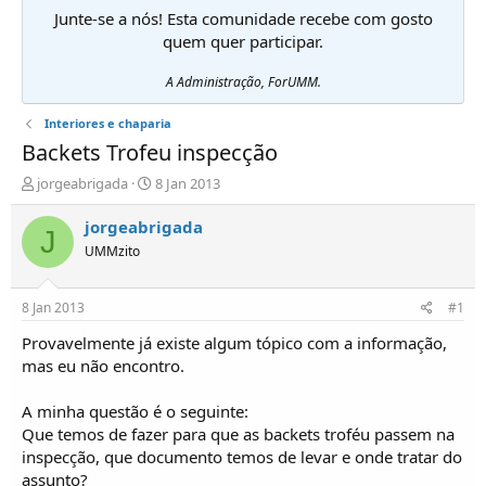
Junte-se a nós! Esta comunidade recebe com gosto
quem quer participar.
A Administração, ForUMM.
Interiores e chaparia
Backets Trofeu inspecção
I
D
jorgeabrigada
8 Jan 2013
n
a
i
t
jorgeabrigada
J
c
a
UMMzito
i
d
a
e
d
i
8 Jan 2013
#1
o
n
r
í
Provavelmente já existe algum tópico com a informação,
d
c
mas eu não encontro.
e
i
T
o
A minha questão é o seguinte:
ó
Que temos de fazer para que as backets troféu passem na
p
inspecção, que documento temos de levar e onde tratar do
i
c
assunto?