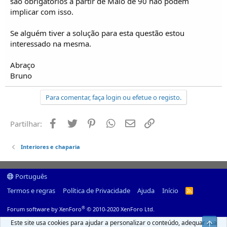
são obrigatórios a partir de Maio de 90 não podem
implicar com isso.
Se alguém tiver a solução para esta questão estou
interessado na mesma.
Abraço
Bruno
Para comentar, faça login ou efetue o registo.
Facebook
Twitter
Pinterest
Whatsapp
Email
Ligação
Partilhar:
Interiores e chaparia
Português
Termos e regras
Política de Privacidade
Ajuda
Início
R
S
S
®
Forum software by XenForo
© 2010-2020 XenForo Ltd.
Este site usa cookies para ajudar a personalizar o conteúdo, adequar sua
Top