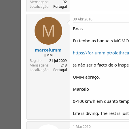
T
o
Mensagens
92
Localização
Portugal
ó
p
i
30 Abr 2010
c
M
o
Boas,
s
Eu tenho as baquets MOMO 
marcelumm
https://for-umm.pt/oldthre
UMM
Registo
21 Jul 2009
(a não ser o facto de o ins
Mensagens
218
Localização
Portugal
UMM abraço,
Marcelo
0-100km/h em quanto tempo?
Life is diving. The rest is jus
1 Mai 2010