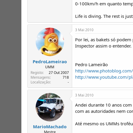
0-100km/h em quanto tempo?
Life is diving. The rest is jus
3 Mai 2010
Por lei, as bakets só podem
Inspector assim o entender.
PedroLameirao
Pedro Lameirão
UMM
http://www.photoblog.com/
Registo
27 Out 2007
http://www.youtube.com/p
Mensagens
718
Localização
-
3 Mai 2010
Andei durante 10 anos com 
com as autoridades nem com 
Até mesmo os UMMs troféu q
MarioMachado
Mestre