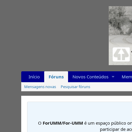
Início
Fóruns
Novos Conteúdos
Mem
Mensagens novas
Pesquisar fóruns
O
ForUMM/For-UMM
é um espaço público on
participar de a