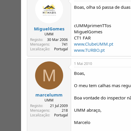
Boas, olha só passa de duas 
cUMMprimenTTos
MiguelGomes
MiguelGomes
UMM
CT1 FAR
Registo
30 Mar 2006
www.ClubeUMM.pt
Mensagens
741
Localização
Portugal
www.TURBO.pt
1 Mai 2010
M
Boas,
O meu tem calhas mas regul
marcelumm
Boa vontade do inspector 
UMM
Registo
21 Jul 2009
UMM abraço,
Mensagens
218
Localização
Portugal
Marcelo