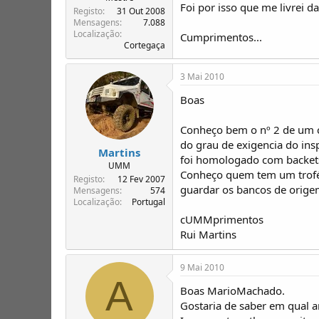
Foi por isso que me livrei d
Registo
31 Out 2008
Mensagens
7.088
Localização
Cumprimentos...
Cortegaça
3 Mai 2010
Boas
Conheço bem o nº 2 de um c
do grau de exigencia do ins
Martins
foi homologado com backets
UMM
Conheço quem tem um troféu
Registo
12 Fev 2007
guardar os bancos de orige
Mensagens
574
Localização
Portugal
cUMMprimentos
Rui Martins
9 Mai 2010
A
Boas MarioMachado.
Gostaria de saber em qual ar