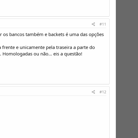
#11
ar os bancos também e backets é uma das opções
rente e unicamente pela traseira a parte do
es. Homologadas ou não... eis a questão!
#12