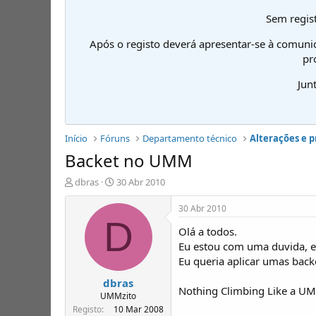
Sem regist
Após o registo deverá apresentar-se à comuni
pr
Jun
Início
Fóruns
Departamento técnico
Alterações e 
Backet no UMM
I
D
dbras
30 Abr 2010
n
a
i
t
30 Abr 2010
c
a
D
Olá a todos.
i
d
a
e
Eu estou com uma duvida, e
d
i
Eu queria aplicar umas bac
o
n
dbras
r
í
Nothing Climbing Like a U
d
c
UMMzito
e
i
Registo
10 Mar 2008