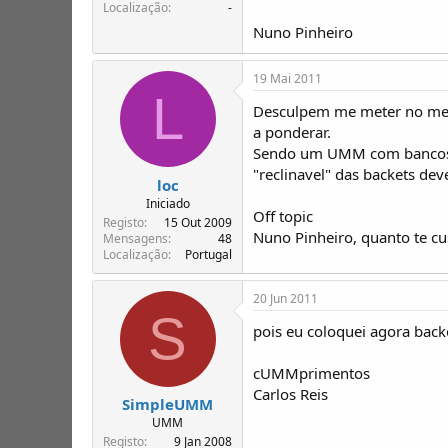
Localização
-
Nuno Pinheiro
19 Mai 2011
L
Desculpem me meter no meio
a ponderar.
Sendo um UMM com bancos tra
"reclinavel" das backets dev
loc
Iniciado
Off topic
Registo
15 Out 2009
Nuno Pinheiro, quanto te c
Mensagens
48
Localização
Portugal
20 Jun 2011
S
pois eu coloquei agora back
cUMMprimentos
Carlos Reis
SimpleUMM
UMM
Registo
9 Jan 2008