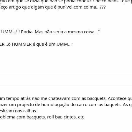
ção em que se dizia que não se podia conduzir de chinelos...que p
heço artigo que digam que é punivel com coima...???
 UMM...!!! Podia. Mas não seria a mesma coisa..."
R...o HUMMER é que é um UMM..."
 um tempo atrás não me chateavam com as bacquets. Acontece qu
 fazer um projecto de homologação do carro com as baquets. As 
eslizam nas calhas.
blema com bacquets, roll bar, cintos, etc