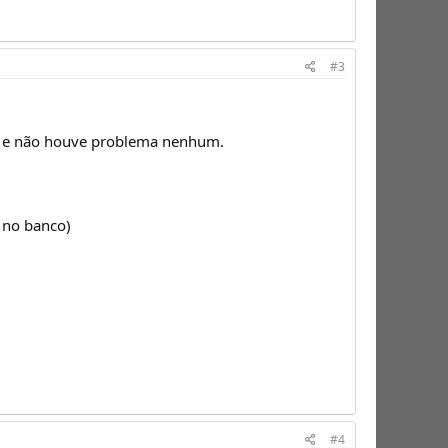
#3
o e não houve problema nenhum.
a no banco)
#4