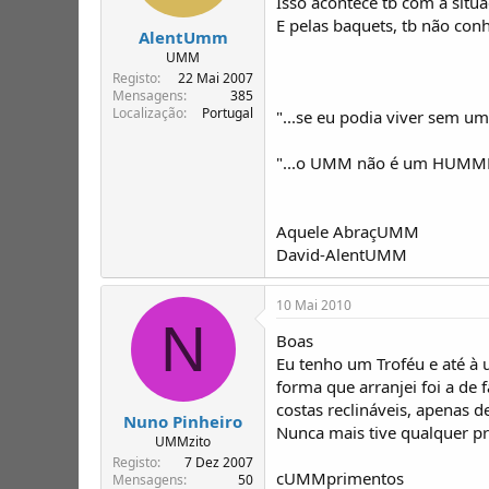
Isso acontece tb com a situa
E pelas baquets, tb não con
AlentUmm
UMM
Registo
22 Mai 2007
Mensagens
385
Localização
Portugal
"...se eu podia viver sem um
"...o UMM não é um HUMME
Aquele AbraçUMM
David-AlentUMM
10 Mai 2010
N
Boas
Eu tenho um Troféu e até à
forma que arranjei foi a de
costas reclináveis, apenas d
Nuno Pinheiro
Nunca mais tive qualquer pro
UMMzito
Registo
7 Dez 2007
cUMMprimentos
Mensagens
50