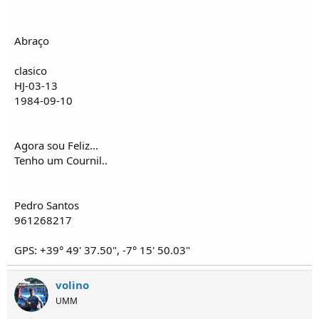
o
s
Abraço
clasico
HJ-03-13
1984-09-10
Agora sou Feliz...
Tenho um Cournil..
Pedro Santos
961268217
GPS: +39° 49' 37.50", -7° 15' 50.03"
volino
UMM