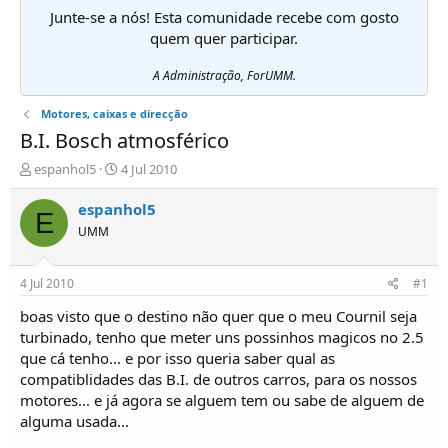
Junte-se a nós! Esta comunidade recebe com gosto
quem quer participar.
A Administração, ForUMM.
Motores, caixas e direcção
B.I. Bosch atmosférico
I
D
espanhol5
4 Jul 2010
n
a
i
t
espanhol5
E
c
a
UMM
i
d
a
e
d
i
4 Jul 2010
#1
o
n
r
í
boas visto que o destino não quer que o meu Cournil seja
d
c
turbinado, tenho que meter uns possinhos magicos no 2.5
e
i
que cá tenho... e por isso queria saber qual as
T
o
compatiblidades das B.I. de outros carros, para os nossos
ó
motores... e já agora se alguem tem ou sabe de alguem de
p
alguma usada...
i
c