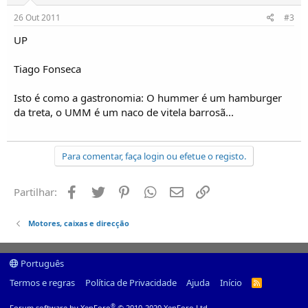
26 Out 2011
#3
UP
Tiago Fonseca
Isto é como a gastronomia: O hummer é um hamburger
da treta, o UMM é um naco de vitela barrosã...
Para comentar, faça login ou efetue o registo.
Facebook
Twitter
Pinterest
Whatsapp
Email
Ligação
Partilhar:
Motores, caixas e direcção
Português
Termos e regras
Política de Privacidade
Ajuda
Início
R
S
S
®
Forum software by XenForo
© 2010-2020 XenForo Ltd.