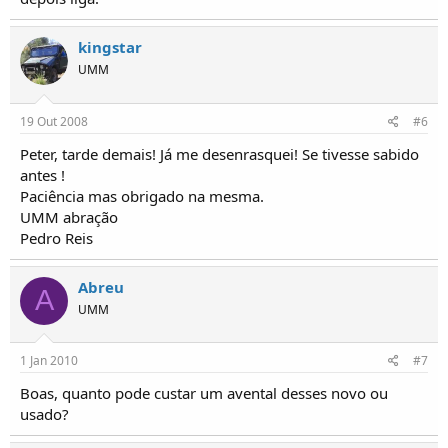
kingstar
UMM
19 Out 2008
#6
Peter, tarde demais! Já me desenrasquei! Se tivesse sabido
antes !
Paciência mas obrigado na mesma.
UMM abração
Pedro Reis
Abreu
A
UMM
1 Jan 2010
#7
Boas, quanto pode custar um avental desses novo ou
usado?