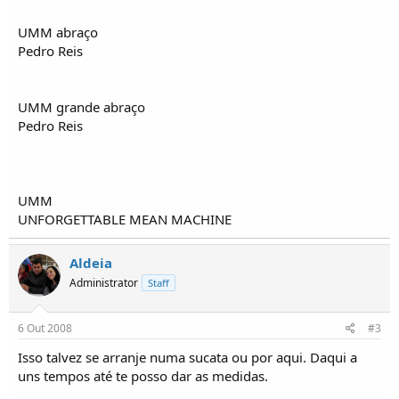
o
s
UMM abraço
Pedro Reis
UMM grande abraço
Pedro Reis
UMM
UNFORGETTABLE MEAN MACHINE
Aldeia
Administrator
Staff
6 Out 2008
#3
Isso talvez se arranje numa sucata ou por aqui. Daqui a
uns tempos até te posso dar as medidas.