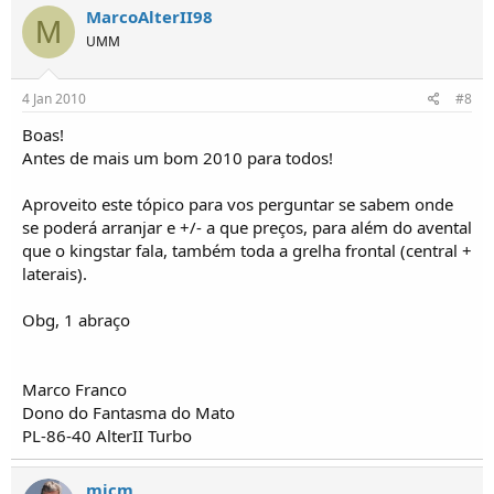
MarcoAlterII98
M
UMM
4 Jan 2010
#8
Boas!
Antes de mais um bom 2010 para todos!
Aproveito este tópico para vos perguntar se sabem onde
se poderá arranjar e +/- a que preços, para além do avental
que o kingstar fala, também toda a grelha frontal (central +
laterais).
Obg, 1 abraço
Marco Franco
Dono do Fantasma do Mato
PL-86-40 AlterII Turbo
mjcm