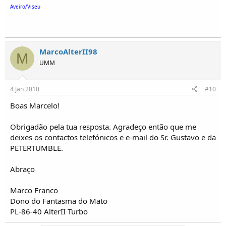
Aveiro/Viseu
MarcoAlterII98
M
UMM
4 Jan 2010
#10
Boas Marcelo!
Obrigadão pela tua resposta. Agradeço então que me
deixes os contactos telefónicos e e-mail do Sr. Gustavo e da
PETERTUMBLE.
Abraço
Marco Franco
Dono do Fantasma do Mato
PL-86-40 AlterII Turbo