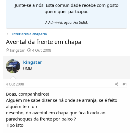
Junte-se a nós! Esta comunidade recebe com gosto
quem quer participar.
A Administração, ForUMM.
Interiores e chaparia
Avental da frente em chapa
I
D
kingstar
4 Out 2008
n
a
i
t
kingstar
c
a
UMM
i
d
a
e
d
i
4 Out 2008
#1
o
n
r
í
Boas, companheiros!
d
c
Alguém me sabe dizer se há onde se arranja, se é feito
e
i
alguém tem um
T
o
desenho, do avental em chapa que fica fixada ao
ó
parachoques da frente por baixo ?
p
Tipo isto:
i
c