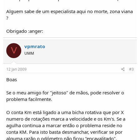
o
s
Alguem sabe de um especialista aqui no morte, zona viana
?
Obrigado :anger:
vpmrato
V
UMM
12 Jan 2009
#3
Boas
Se o meu amigo for "jeitoso" de mãos, pode resolver o
problema facilmente.
O conta Km está ligado a uma bicha rotativa que por X
numero de rotações marca a velocidade e os Km's. Se a
agulha continua a marcar então o problema reside no
conta KM. Para isto basta desmanchar, verificar se por
alguma razão o odómetro não ficou "encavalitado",