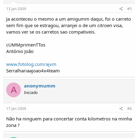
13 Jan 2009
#5
Ja aconteceu o mesmo a um amigumm daqui, foi o carreto
sem fim que se estragou, arranjei o de um citroen visa,
vamos ver se os carretos sao compativeis.
cUMMprimenTTos
António João
www.fotolog.com/ajvm
Serralhariaajoao4x4team
anonymumm
A
Iniciado
17 Jan 2009
#6
Não ha ninguem para concertar conta kilometros na minha
zona ?