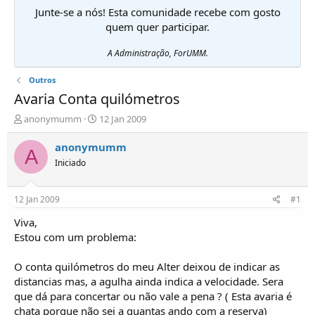
Junte-se a nós! Esta comunidade recebe com gosto
quem quer participar.
A Administração, ForUMM.
Outros
Avaria Conta quilómetros
I
D
anonymumm
12 Jan 2009
n
a
i
t
anonymumm
A
c
a
Iniciado
i
d
a
e
d
i
12 Jan 2009
#1
o
n
r
í
Viva,
d
c
Estou com um problema:
e
i
T
o
O conta quilómetros do meu Alter deixou de indicar as
ó
distancias mas, a agulha ainda indica a velocidade. Sera
p
que dá para concertar ou não vale a pena ? ( Esta avaria é
i
c
chata porque não sei a quantas ando com a reserva)