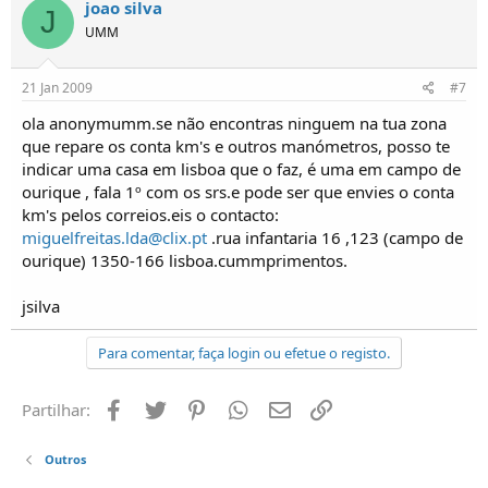
joao silva
J
UMM
21 Jan 2009
#7
ola anonymumm.se não encontras ninguem na tua zona
que repare os conta km's e outros manómetros, posso te
indicar uma casa em lisboa que o faz, é uma em campo de
ourique , fala 1º com os srs.e pode ser que envies o conta
km's pelos correios.eis o contacto:
miguelfreitas.lda@clix.pt
.rua infantaria 16 ,123 (campo de
ourique) 1350-166 lisboa.cummprimentos.
jsilva
Para comentar, faça login ou efetue o registo.
Facebook
Twitter
Pinterest
Whatsapp
Email
Ligação
Partilhar:
Outros