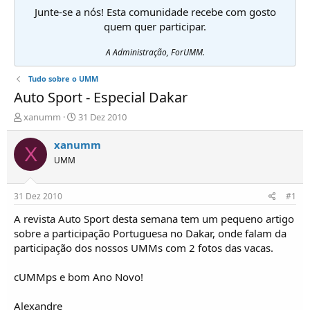
Junte-se a nós! Esta comunidade recebe com gosto
quem quer participar.
A Administração, ForUMM.
Tudo sobre o UMM
Auto Sport - Especial Dakar
I
D
xanumm
31 Dez 2010
n
a
i
t
xanumm
X
c
a
UMM
i
d
a
e
d
i
31 Dez 2010
#1
o
n
r
í
A revista Auto Sport desta semana tem um pequeno artigo
d
c
sobre a participação Portuguesa no Dakar, onde falam da
e
i
participação dos nossos UMMs com 2 fotos das vacas.
T
o
ó
cUMMps e bom Ano Novo!
p
i
c
Alexandre