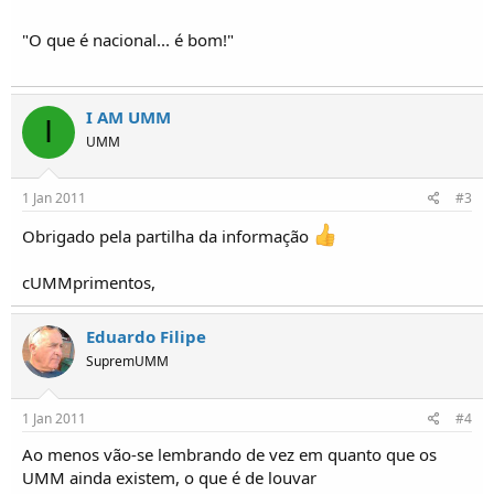
o
s
"O que é nacional... é bom!"
I AM UMM
I
UMM
1 Jan 2011
#3
Obrigado pela partilha da informação
cUMMprimentos,
Eduardo Filipe
SupremUMM
1 Jan 2011
#4
Ao menos vão-se lembrando de vez em quanto que os
UMM ainda existem, o que é de louvar