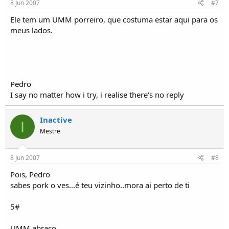
8 Jun 2007
#7
Ele tem um UMM porreiro, que costuma estar aqui para os
meus lados.
Pedro
I say no matter how i try, i realise there's no reply
Inactive
I
Mestre
8 Jun 2007
#8
Pois, Pedro
sabes pork o ves...é teu vizinho..mora ai perto de ti
5#
UMM abraço