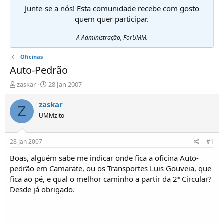
Junte-se a nós! Esta comunidade recebe com gosto
quem quer participar.
A Administração, ForUMM.
Oficinas
Auto-Pedrão
I
D
zaskar
28 Jan 2007
n
a
i
t
zaskar
Z
c
a
UMMzito
i
d
a
e
d
i
28 Jan 2007
#1
o
n
r
í
Boas, alguém sabe me indicar onde fica a oficina Auto-
d
c
pedrão em Camarate, ou os Transportes Luis Gouveia, que
e
i
fica ao pé, e qual o melhor caminho a partir da 2ª Circular?
T
o
Desde já obrigado.
ó
p
i
c