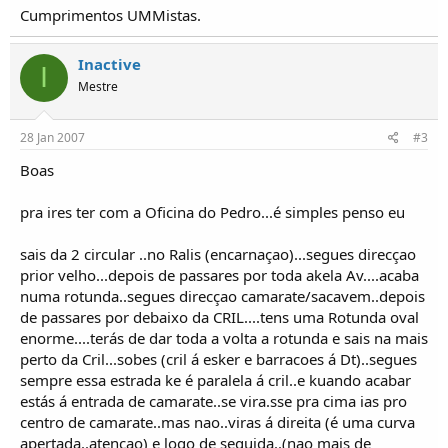
o
Cumprimentos UMMistas.
s
Inactive
I
Mestre
28 Jan 2007
#3
Boas
pra ires ter com a Oficina do Pedro...é simples penso eu
sais da 2 circular ..no Ralis (encarnaçao)...segues direcçao
prior velho...depois de passares por toda akela Av....acaba
numa rotunda..segues direcçao camarate/sacavem..depois
de passares por debaixo da CRIL....tens uma Rotunda oval
enorme....terás de dar toda a volta a rotunda e sais na mais
perto da Cril...sobes (cril á esker e barracoes á Dt)..segues
sempre essa estrada ke é paralela á cril..e kuando acabar
estás á entrada de camarate..se vira.sse pra cima ias pro
centro de camarate..mas nao..viras á direita (é uma curva
apertada..atençao) e logo de seguida..(nao mais de