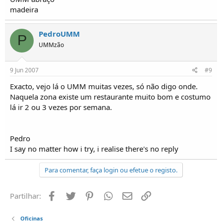
madeira
PedroUMM
P
UMMzão
9 Jun 2007
#9
Exacto, vejo lá o UMM muitas vezes, só não digo onde.
Naquela zona existe um restaurante muito bom e costumo
lá ir 2 ou 3 vezes por semana.
Pedro
I say no matter how i try, i realise there's no reply
Para comentar, faça login ou efetue o registo.
Facebook
Twitter
Pinterest
Whatsapp
Email
Ligação
Partilhar:
Oficinas