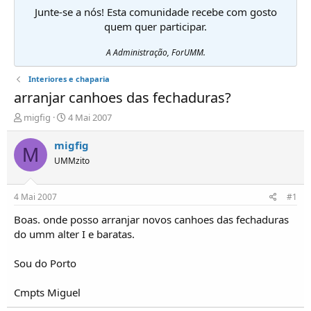
Junte-se a nós! Esta comunidade recebe com gosto
quem quer participar.
A Administração, ForUMM.
Interiores e chaparia
arranjar canhoes das fechaduras?
I
D
migfig
4 Mai 2007
n
a
i
t
migfig
M
c
a
UMMzito
i
d
a
e
d
i
4 Mai 2007
#1
o
n
r
í
Boas. onde posso arranjar novos canhoes das fechaduras
d
c
do umm alter I e baratas.
e
i
T
o
Sou do Porto
ó
p
Cmpts Miguel
i
c