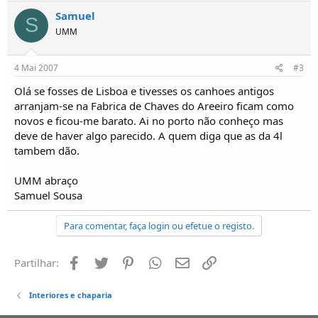
o
Samuel
s
S
UMM
4 Mai 2007
#3
Olá se fosses de Lisboa e tivesses os canhoes antigos
arranjam-se na Fabrica de Chaves do Areeiro ficam como
novos e ficou-me barato. Ai no porto não conheço mas
deve de haver algo parecido. A quem diga que as da 4l
tambem dão.
UMM abraço
Samuel Sousa
Para comentar, faça login ou efetue o registo.
Facebook
Twitter
Pinterest
Whatsapp
Email
Ligação
Partilhar:
Interiores e chaparia