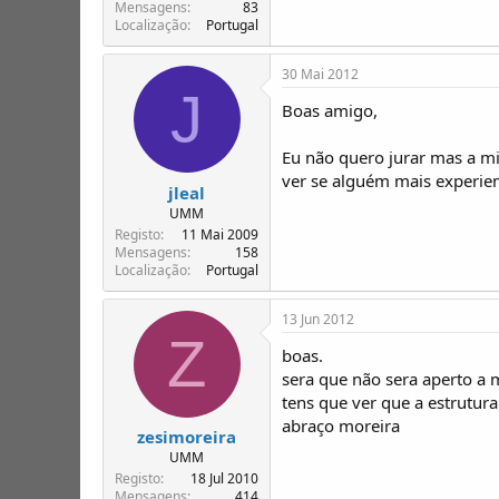
T
o
Mensagens
83
Localização
Portugal
ó
p
i
30 Mai 2012
c
J
o
Boas amigo,
s
Eu não quero jurar mas a m
ver se alguém mais experien
jleal
UMM
Registo
11 Mai 2009
Mensagens
158
Localização
Portugal
13 Jun 2012
Z
boas.
sera que não sera aperto a 
tens que ver que a estrutura
abraço moreira
zesimoreira
UMM
Registo
18 Jul 2010
Mensagens
414