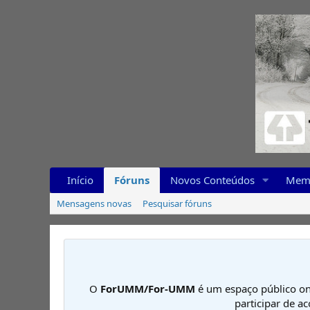
Início
Fóruns
Novos Conteúdos
Mem
Mensagens novas
Pesquisar fóruns
O
ForUMM/For-UMM
é um espaço público on
participar de a