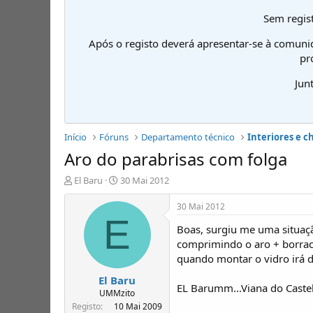
Sem regist
Após o registo deverá apresentar-se à comuni
pr
Jun
Início
Fóruns
Departamento técnico
Interiores e c
Aro do parabrisas com folga
I
D
El Baru
30 Mai 2012
n
a
i
t
30 Mai 2012
c
a
E
Boas, surgiu me uma situaç
i
d
a
e
comprimindo o aro + borrac
d
i
quando montar o vidro irá d
o
n
El Baru
r
í
EL Barumm...Viana do Caste
d
c
UMMzito
e
i
Registo
10 Mai 2009