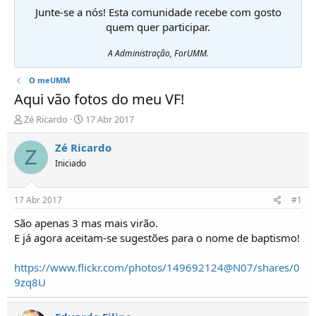
Junte-se a nós! Esta comunidade recebe com gosto
quem quer participar.
A Administração, ForUMM.
O meUMM
Aqui vão fotos do meu VF!
I
D
Zé Ricardo
17 Abr 2017
n
a
i
t
Zé Ricardo
Z
c
a
Iniciado
i
d
a
e
d
i
17 Abr 2017
#1
o
n
r
í
São apenas 3 mas mais virão.
d
c
E já agora aceitam-se sugestões para o nome de baptismo!
e
i
T
o
https://www.flickr.com/photos/149692124@N07/shares/0
ó
9zq8U
p
i
c