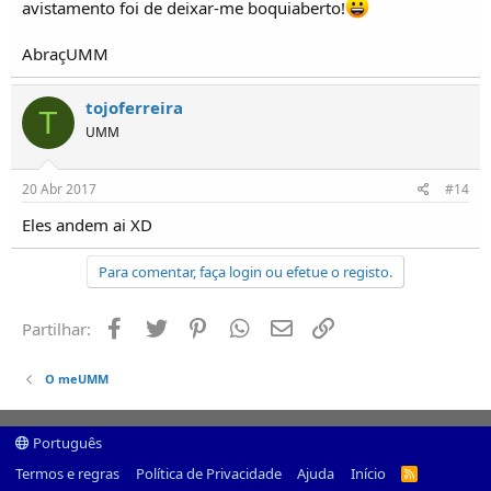
avistamento foi de deixar-me boquiaberto!
AbraçUMM
tojoferreira
T
UMM
20 Abr 2017
#14
Eles andem ai XD
Para comentar, faça login ou efetue o registo.
Facebook
Twitter
Pinterest
Whatsapp
Email
Ligação
Partilhar:
O meUMM
Português
Termos e regras
Política de Privacidade
Ajuda
Início
R
S