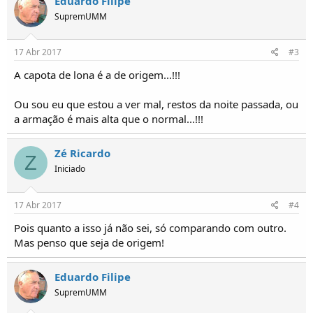
Eduardo Filipe
o
SupremUMM
s
17 Abr 2017
#3
A capota de lona é a de origem...!!!
Ou sou eu que estou a ver mal, restos da noite passada, ou
a armação é mais alta que o normal...!!!
Zé Ricardo
Z
Iniciado
17 Abr 2017
#4
Pois quanto a isso já não sei, só comparando com outro.
Mas penso que seja de origem!
Eduardo Filipe
SupremUMM