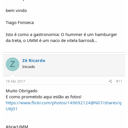
bem vindo
Tiago Fonseca
Isto é como a gastronomia: O hummer é um hamburger
da treta, o UMM é um naco de vitela barrosã...
Zé Ricardo
Z
Iniciado
18 Abr 2017
#11
Muito Obrigado
E como prometido aqui estão as fotos!
https://www.flickr.com/photos/149692124@N07/shares/q
U8j01
AbraçUMM