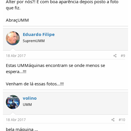
Alter por nós?! E com boa aparência depois posto a foto
que fiz.
AbraçUMM
Eduardo Filipe
SupremUMM
18 Abr 2017
#9
Estas UMMáquinas encontram se onde menos se
espera...!!!
Venham de lá essas fotos...!!!
volino
UMM
18 Abr 2017
#10
bela máquina ...