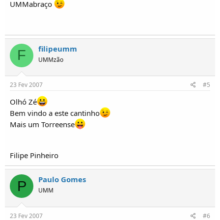
UMMabraço
filipeumm
F
UMMzão
23 Fev 2007
#5
Olhó Zé
Bem vindo a este cantinho
Mais um Torreense
Filipe Pinheiro
Paulo Gomes
P
UMM
23 Fev 2007
#6