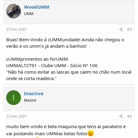
o
WoodUMM
s
UMM
23 Fev 2007
#3
Boas! Bem-Vindo à cUMMunidade! Ainda não chegou o
verão e os umm's já andam a banhos!
cUMMprimentos ao forUMM
UMMALT2T91 - Clube UMM - Sócio Nº 106
"Não há como evitar as lascas que caem no chão num local
onde se corta madeira."
Inactive
I
Mestre
23 Fev 2007
#4
muito bem vindo e bela maquina que tens ai parabens e
vai postando mais UMMas belas fotos