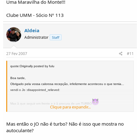
Uma Maravilha do Monte!!!
Clube UMM - Sócio Nº 113
Aldeia
Administrator
Staff
27 Fev 2007
#11
quote:Originally posted by fulu
Boa tarde,
Obrigado pela vossa calorosa recepção, infelizmente aconteceu o que temia...
vendi o Jo :disappointed_relieved:
Mas à que seguir em frente e ir à procura de um TURBO
Clique para expandir...
Cummprimentos a todos.
Mas então o JO não é turbo? Não é isso que mostra no
autoculante?