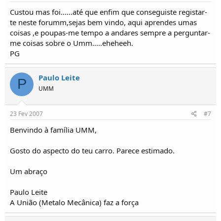
Custou mas foi......até que enfim que conseguiste registar-
te neste forumm,sejas bem vindo, aqui aprendes umas
coisas ,e poupas-me tempo a andares sempre a perguntar-
me coisas sobre o Umm.....eheheeh.
PG
Paulo Leite
P
UMM
23 Fev 2007
#7
Benvindo à família UMM,
Gosto do aspecto do teu carro. Parece estimado.
Um abraço
Paulo Leite
A União (Metalo Mecânica) faz a força