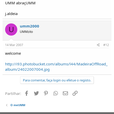
UMM abraçUMM
j.aldeia
umm2000
U
UMMzito
14 Mar 2007
#12
welcome
http://i93.photobucket.com/albums/l44/MadeiraOffRoad_
album/24022007004.jpg
Para comentar, faça login ou efetue o registo.
Facebook
Twitter
Pinterest
Whatsapp
Email
Ligação
Partilhar:
O meUMM