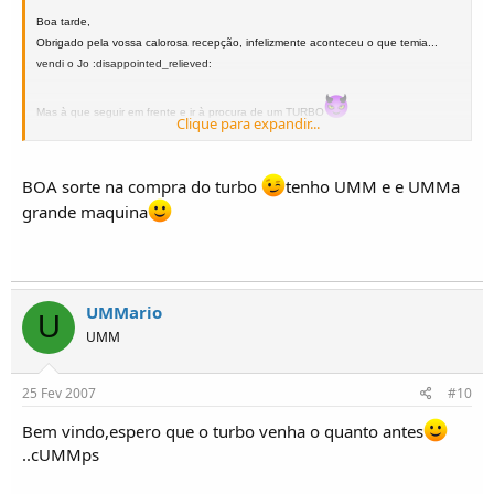
Boa tarde,
Obrigado pela vossa calorosa recepção, infelizmente aconteceu o que temia...
vendi o Jo :disappointed_relieved:
Mas à que seguir em frente e ir à procura de um TURBO
Clique para expandir...
Cummprimentos a todos.
BOA sorte na compra do turbo
tenho UMM e e UMMa
grande maquina
UMMario
U
UMM
25 Fev 2007
#10
Bem vindo,espero que o turbo venha o quanto antes
..cUMMps