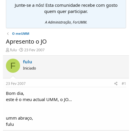
Junte-se a nós! Esta comunidade recebe com gosto
quem quer participar.
A Administração, ForUMM.
O meUMM
Apresento o JO
I
D
fulu
23 Fev 2007
n
a
i
t
fulu
F
c
a
Iniciado
i
d
a
e
d
i
23 Fev 2007
#1
o
n
r
í
Bom dia,
d
c
este é o meu actual UMM, o JO...
e
i
T
o
ó
umm abraço,
p
fulu
i
c