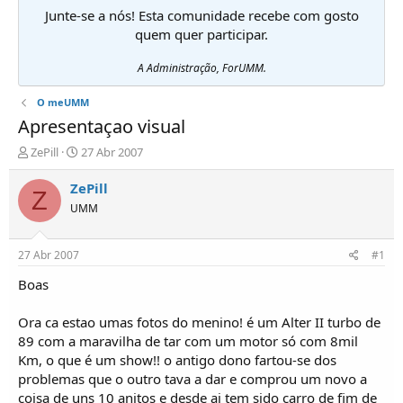
Junte-se a nós! Esta comunidade recebe com gosto
quem quer participar.
A Administração, ForUMM.
O meUMM
Apresentaçao visual
I
D
ZePill
27 Abr 2007
n
a
i
t
ZePill
Z
c
a
UMM
i
d
a
e
d
i
27 Abr 2007
#1
o
n
r
í
Boas
d
c
e
i
Ora ca estao umas fotos do menino! é um Alter II turbo de
T
o
89 com a maravilha de tar com um motor só com 8mil
ó
Km, o que é um show!! o antigo dono fartou-se dos
p
problemas que o outro tava a dar e comprou um novo a
i
c
coisa de uns 10 anitos e desde ai tem sido carro de fim de