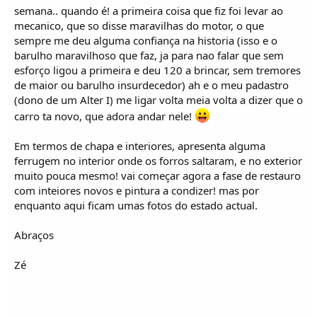
o
semana.. quando é! a primeira coisa que fiz foi levar ao
s
mecanico, que so disse maravilhas do motor, o que
sempre me deu alguma confiança na historia (isso e o
barulho maravilhoso que faz, ja para nao falar que sem
esforço ligou a primeira e deu 120 a brincar, sem tremores
de maior ou barulho insurdecedor) ah e o meu padastro
(dono de um Alter I) me ligar volta meia volta a dizer que o
carro ta novo, que adora andar nele!
Em termos de chapa e interiores, apresenta alguma
ferrugem no interior onde os forros saltaram, e no exterior
muito pouca mesmo! vai começar agora a fase de restauro
com inteiores novos e pintura a condizer! mas por
enquanto aqui ficam umas fotos do estado actual.
Abraços
Zé