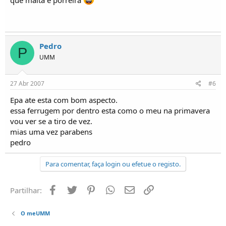
que malta é porreira
Pedro
P
UMM
27 Abr 2007
#6
Epa ate esta com bom aspecto.
essa ferrugem por dentro esta como o meu na primavera
vou ver se a tiro de vez.
mias uma vez parabens
pedro
Para comentar, faça login ou efetue o registo.
Facebook
Twitter
Pinterest
Whatsapp
Email
Ligação
Partilhar:
O meUMM