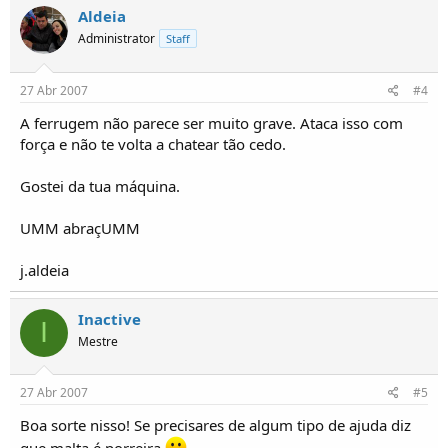
Aldeia
Administrator
Staff
27 Abr 2007
#4
A ferrugem não parece ser muito grave. Ataca isso com
força e não te volta a chatear tão cedo.
Gostei da tua máquina.
UMM abraçUMM
j.aldeia
Inactive
I
Mestre
27 Abr 2007
#5
Boa sorte nisso! Se precisares de algum tipo de ajuda diz