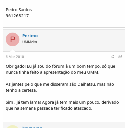
Pedro Santos
961268217
Perimo
P
UMMzito
6 Mar 2010
#6
Obrigado! Eu já sou do fórum à um bom tempo, só que
nunca tinha feito a apresentação do meu UMM.
As jantes pelo que me disseram são Daihatsu, mas não
tenho a certeza.
Sim , já tem lama! Agora já tem mais um pouco, derivado
que na semana passada ter ficado atascado.
brunomx