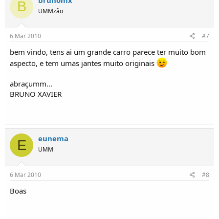
B
UMMzão
6 Mar 2010
#7
bem vindo, tens ai um grande carro parece ter muito bom
aspecto, e tem umas jantes muito originais
abraçumm...
BRUNO XAVIER
eunema
E
UMM
6 Mar 2010
#8
Boas