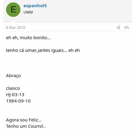
espanhol5
E
UMM
6 Mar 2010
#5
eh eh, muito bonito...
tenho cá umas jantes iguais... eh eh
Abraço
clasico
HJ-03-13
1984-09-10
Agora sou Feliz...
Tenho um Cournil..