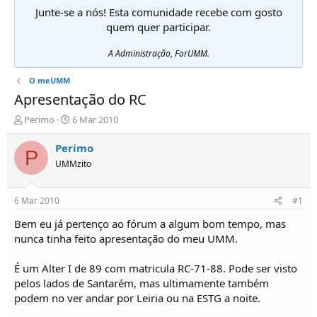
Junte-se a nós! Esta comunidade recebe com gosto
quem quer participar.
A Administração, ForUMM.
O meUMM
Apresentação do RC
I
D
Perimo
6 Mar 2010
n
a
i
t
Perimo
P
c
a
UMMzito
i
d
a
e
d
i
6 Mar 2010
#1
o
n
r
í
Bem eu já pertenço ao fórum a algum bom tempo, mas
d
c
nunca tinha feito apresentação do meu UMM.
e
i
T
o
É um Alter I de 89 com matricula RC-71-88. Pode ser visto
ó
pelos lados de Santarém, mas ultimamente também
p
podem no ver andar por Leiria ou na ESTG a noite.
i
c