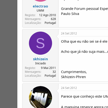
electrao
Grande Forum pessoal Esp
UMM
Paulo Silva
Registo
12 Ago 2010
Mensagens
628
Localização
Portugal
24 Set 2012
S
Olha que eu não sei se é ele
Acho que já não suja mais..
skhizein
Iniciado
Registo
9 Mai 2011
Cumprimentos,
Mensagens
32
Localização
Portugal
Skhizein-Phren
24 Set 2012
Parece que conheço este UM
A maquina renasce agora c