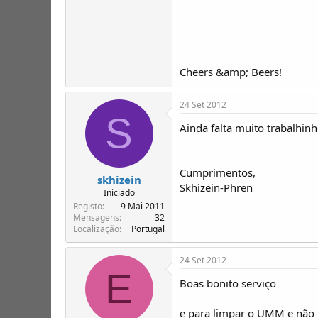
Cheers &amp; Beers!
24 Set 2012
S
Ainda falta muito trabalhinh
Cumprimentos,
skhizein
Skhizein-Phren
Iniciado
Registo
9 Mai 2011
Mensagens
32
Localização
Portugal
24 Set 2012
E
Boas bonito serviço
e para limpar o UMM e não p