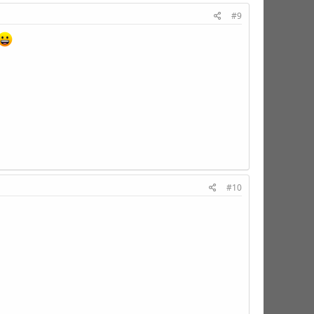
#9
#10