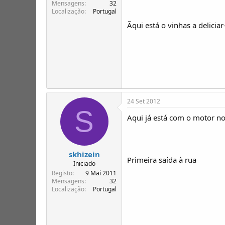
T
o
Mensagens
32
Localização
Portugal
ó
p
Ãqui está o vinhas a delicia
i
c
o
s
24 Set 2012
S
Aqui já está com o motor n
skhizein
Primeira saída à rua
Iniciado
Registo
9 Mai 2011
Mensagens
32
Localização
Portugal