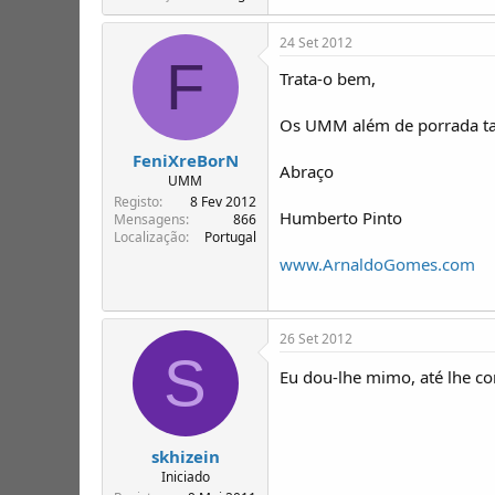
24 Set 2012
F
Trata-o bem,
Os UMM além de porrada 
FeniXreBorN
Abraço
UMM
Registo
8 Fev 2012
Humberto Pinto
Mensagens
866
Localização
Portugal
www.ArnaldoGomes.com
26 Set 2012
S
Eu dou-lhe mimo, até lhe c
skhizein
Iniciado