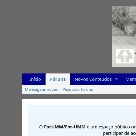
Início
Fóruns
Novos Conteúdos
Mem
Mensagens novas
Pesquisar fóruns
O
ForUMM/For-UMM
é um espaço público on
participar de a