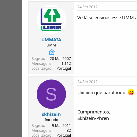
24 Set 2012
Vê lá se ensinas esse UMM 
UMMAIA
UMM
Registo
28 Mai 2007
Mensagens
1.112
Localização
Portugal
24 Set 2012
S
Uiiiiiiiiii que barulhooo!
Cumprimentos,
skhizein
Skhizein-Phren
Iniciado
Registo
9 Mai 2011
Mensagens
32
Localização
Portugal