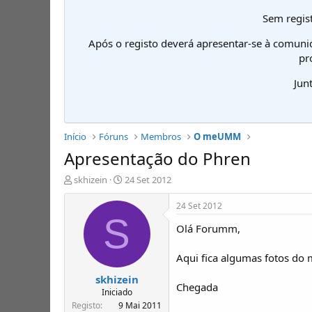
Sem regist
Após o registo deverá apresentar-se à comuni
pr
Jun
Início
Fóruns
Membros
O meUMM
Apresentação do Phren
I
D
skhizein
24 Set 2012
n
a
i
t
24 Set 2012
c
a
S
Olá Forumm,
i
d
a
e
d
i
Aqui fica algumas fotos do
o
n
skhizein
r
í
Chegada
d
c
Iniciado
e
i
Registo
9 Mai 2011