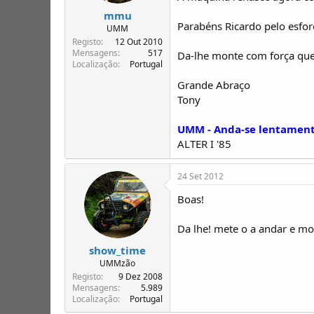
mmu
Parabéns Ricardo pelo esfo
UMM
Registo
12 Out 2010
Mensagens
517
Da-lhe monte com força que
Localização
Portugal
Grande Abraço
Tony
UMM - Anda-se lentamente
ALTER I '85
24 Set 2012
Boas!
Da lhe! mete o a andar e m
show_time
UMMzão
Registo
9 Dez 2008
Mensagens
5.989
Localização
Portugal