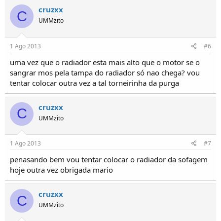
cruzxx
C
UMMzito
1 Ago 2013
#6
uma vez que o radiador esta mais alto que o motor se o
sangrar mos pela tampa do radiador só nao chega? vou
tentar colocar outra vez a tal torneirinha da purga
cruzxx
C
UMMzito
1 Ago 2013
#7
penasando bem vou tentar colocar o radiador da sofagem
hoje outra vez obrigada mario
cruzxx
C
UMMzito