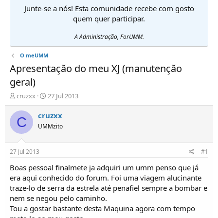
Junte-se a nós! Esta comunidade recebe com gosto
quem quer participar.
A Administração, ForUMM.
O meUMM
Apresentação do meu XJ (manutenção
geral)
I
D
cruzxx
27 Jul 2013
n
a
i
t
cruzxx
C
c
a
UMMzito
i
d
a
e
d
i
27 Jul 2013
#1
o
n
r
í
Boas pessoal finalmete ja adquiri um umm penso que já
d
c
era aqui conhecido do forum. Foi uma viagem alucinante
e
i
traze-lo de serra da estrela até penafiel sempre a bombar e
T
o
nem se negou pelo caminho.
ó
Tou a gostar bastante desta Maquina agora com tempo
p