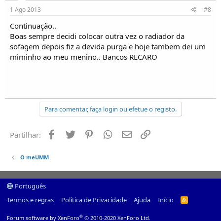
1 Ago 2013
#8
Continuação..
Boas sempre decidi colocar outra vez o radiador da
sofagem depois fiz a devida purga e hoje tambem dei um
miminho ao meu menino.. Bancos RECARO
Para comentar, faça login ou efetue o registo.
Facebook
Twitter
Pinterest
Whatsapp
Email
Ligação
Partilhar:
O meUMM
Português
Termos e regras
Política de Privacidade
Ajuda
Início
R
S
S
®
Forum software by XenForo
© 2010-2020 XenForo Ltd.