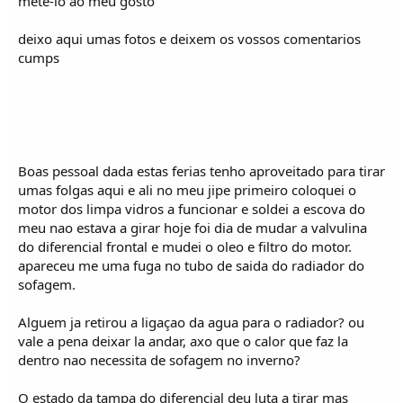
mete-lo ao meu gosto
i
c
o
deixo aqui umas fotos e deixem os vossos comentarios
s
cumps
Boas pessoal dada estas ferias tenho aproveitado para tirar
umas folgas aqui e ali no meu jipe primeiro coloquei o
motor dos limpa vidros a funcionar e soldei a escova do
meu nao estava a girar hoje foi dia de mudar a valvulina
do diferencial frontal e mudei o oleo e filtro do motor.
apareceu me uma fuga no tubo de saida do radiador do
sofagem.
Alguem ja retirou a ligaçao da agua para o radiador? ou
vale a pena deixar la andar, axo que o calor que faz la
dentro nao necessita de sofagem no inverno?
O estado da tampa do diferencial deu luta a tirar mas