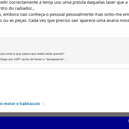
dir correctamente a temp uso uma pistola daquelas laser que a 
ro do radiador...
 embora nao conheça o pessoal pessoalmente mas sinto-me em c
o ou as peças. Cada vez que preciso sair aparece uma avaria nova
tura,como é que sabes que estás muito quente?
ega aos 100º vai ter de ferver e "desaparecer"...
do motor e habitaculo