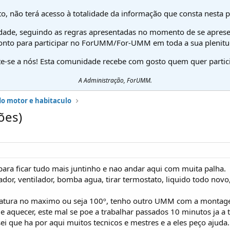
o, não terá acesso à totalidade da informação que consta nesta 
dade, seguindo as regras apresentadas no momento de se aprese
onto para participar no ForUMM/For-UMM em toda a sua plenitu
te-se a nós! Esta comunidade recebe com gosto quem quer partici
A Administração, ForUMM.
do motor e habitaculo
ões)
 para ficar tudo mais juntinho e nao andar aqui com muita palha.
ador, ventilador, bomba agua, tirar termostato, liquido todo novo
ura no maximo ou seja 100º, tenho outro UMM com a montagem i
 aquecer, este mal se poe a trabalhar passados 10 minutos ja a
sei que ha por aqui muitos tecnicos e mestres e a eles peço ajuda.