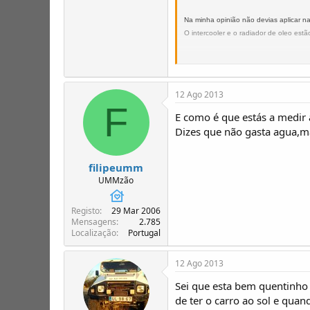
Na minha opinião não devias aplicar na
O intercooler e o radiador de oleo est
Queixas-te com o aquecimento do carro,
Passo a explicar, começa por baixar o 
Depois monta uma chapa que ligue o be
12 Ago 2013
Depois retira o intercoller e coloca-o 
F
E como é que estás a medir
Vais ter de abrir bocas no capô para re
Dizes que não gasta agua,mas
Sai fora da frente e passa para outro l
filipeumm
Na minha opinião antes de cortares cap
UMMzão
AbraçUMM
Registo
29 Mar 2006
Mensagens
2.785
Humberto Pinto
Localização
Portugal
www.ArnaldoGomes.com
12 Ago 2013
Sei que esta bem quentinho 
de ter o carro ao sol e quan