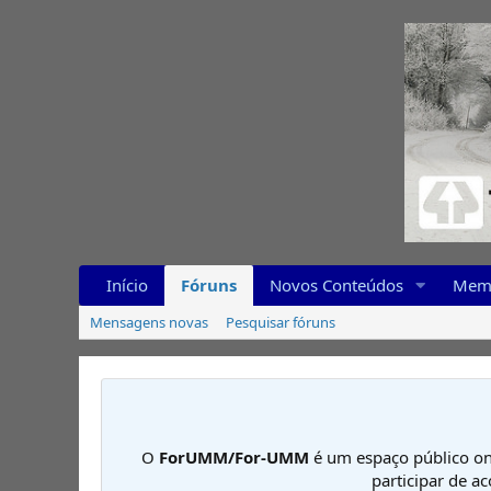
Início
Fóruns
Novos Conteúdos
Mem
Mensagens novas
Pesquisar fóruns
O
ForUMM/For-UMM
é um espaço público on
participar de a