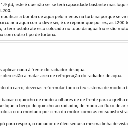
.9 jtd, este é que não sei se terá capacidade bastante mas logo s
 L200.
odificar a bomba de agua pelo menos na turbina porque se virm
ircular a agua como deve ser, é de reparar que por ex, as L20
o, o termostato ate esta colocado no tubo da agua fria e são mo
 com outro tipo de turbina.
 aplicar nada à frente do radiador de agua.
e oleo estão a matar area de refrigeração do radiador de agua.
o do carro, deverias reformular todo o teu sistema de modo a te
 baixar o guincho de modo a olhares de de frente para a grelha e 
ligue o berço do guincho ao radiador, de modo ao fluxo de ar n
 e coloca-o ou montado por cima do motor como as mitsubishi stra
apô para respiro, o radiador de óleo segue a mesma linha de vista