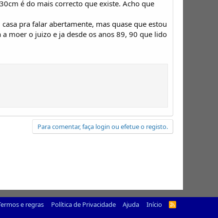
30cm é do mais correcto que existe. Acho que
asa pra falar abertamente, mas quase que estou
 a moer o juizo e ja desde os anos 89, 90 que lido
Para comentar, faça login ou efetue o registo.
Termos e regras
Política de Privacidade
Ajuda
Início
R
S
S