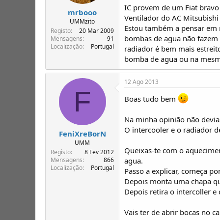
IC provem de um Fiat bravo 1
mrbooo
Ventilador do AC Mitsubishi
UMMzito
Estou também a pensar em m
Registo
20 Mar 2009
bombas de agua não fazem c
Mensagens
91
Localização
Portugal
radiador é bem mais estreit
bomba de agua ou na mesma
12 Ago 2013
F
Boas tudo bem
Na minha opinião não devias
O intercooler e o radiador d
FeniXreBorN
UMM
Queixas-te com o aqueciment
Registo
8 Fev 2012
agua.
Mensagens
866
Localização
Portugal
Passo a explicar, começa por
Depois monta uma chapa que 
Depois retira o intercoller
Vais ter de abrir bocas no c