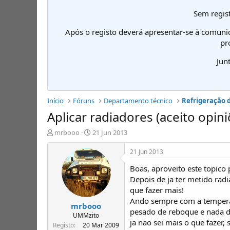
Sem regist
Após o registo deverá apresentar-se à comuni
pr
Jun
Início
Fóruns
Departamento técnico
Refrigeração 
Aplicar radiadores (aceito opini
I
D
mrbooo
21 Jun 2013
n
a
i
t
21 Jun 2013
c
a
Boas, aproveito este topico
i
d
a
e
Depois de ja ter metido radi
d
i
que fazer mais!
o
n
Ando sempre com a temperat
mrbooo
r
í
pesado de reboque e nada de
d
c
UMMzito
ja nao sei mais o que fazer, 
e
i
Registo
20 Mar 2009