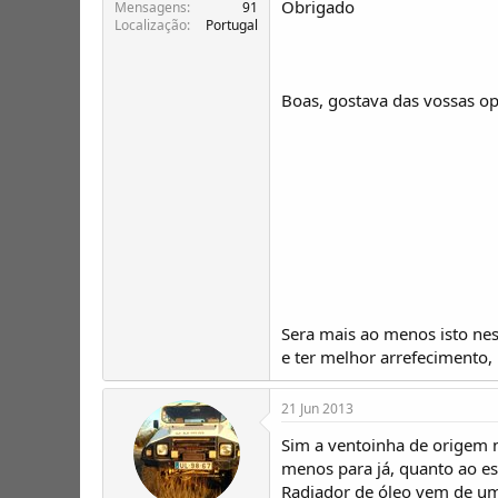
Obrigado
T
o
Mensagens
91
Localização
Portugal
ó
p
i
c
Boas, gostava das vossas op
o
s
Sera mais ao menos isto nes
e ter melhor arrefecimento,
21 Jun 2013
Sim a ventoinha de origem n
menos para já, quanto ao es
Radiador de óleo vem de um