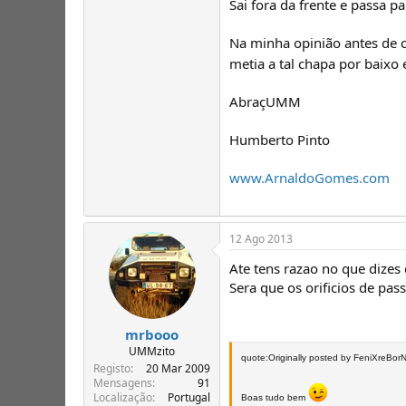
Sai fora da frente e passa p
Na minha opinião antes de c
metia a tal chapa por baixo 
AbraçUMM
Humberto Pinto
www.ArnaldoGomes.com
12 Ago 2013
Ate tens razao no que dizes
Sera que os orificios de pa
mrbooo
UMMzito
quote:Originally posted by FeniXreBor
Registo
20 Mar 2009
Mensagens
91
Localização
Portugal
Boas tudo bem