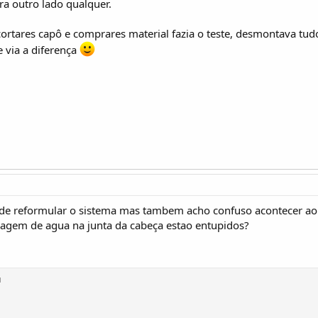
ara outro lado qualquer.
ortares capô e comprares material fazia o teste, desmontava tudo 
e via a diferença
 de reformular o sistema mas tambem acho confuso acontecer ao r
ssagem de agua na junta da cabeça estao entupidos?
N