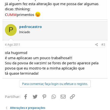
o
Já alguem fez esta alteração que me possa dar algumas
s
dicas :thinking:
C
UMM
primentos
pedrocastro
P
Iniciado
4 Ago 2011
#3
ola hugomsd
é uma aplicacao um pouco trabalhosa!!!
Sou da povoa de varzim! se fores de perto aparece pela
povoa que eu mostro-te a minha aplicação que
tá quase terminada!
Para comentar, faça login ou efetue o registo.
Facebook
Twitter
Pinterest
Whatsapp
Email
Ligação
Partilhar:
Alterações e preparações