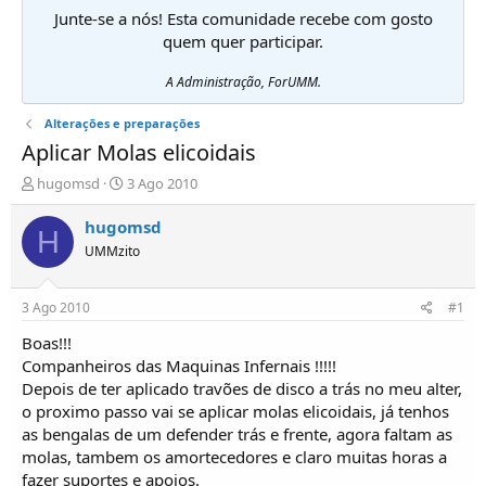
Junte-se a nós! Esta comunidade recebe com gosto
quem quer participar.
A Administração, ForUMM.
Alterações e preparações
Aplicar Molas elicoidais
I
D
hugomsd
3 Ago 2010
n
a
i
t
hugomsd
H
c
a
UMMzito
i
d
a
e
d
i
3 Ago 2010
#1
o
n
r
í
Boas!!!
d
c
Companheiros das Maquinas Infernais !!!!!
e
i
Depois de ter aplicado travões de disco a trás no meu alter,
T
o
o proximo passo vai se aplicar molas elicoidais, já tenhos
ó
as bengalas de um defender trás e frente, agora faltam as
p
molas, tambem os amortecedores e claro muitas horas a
i
c
fazer suportes e apoios.