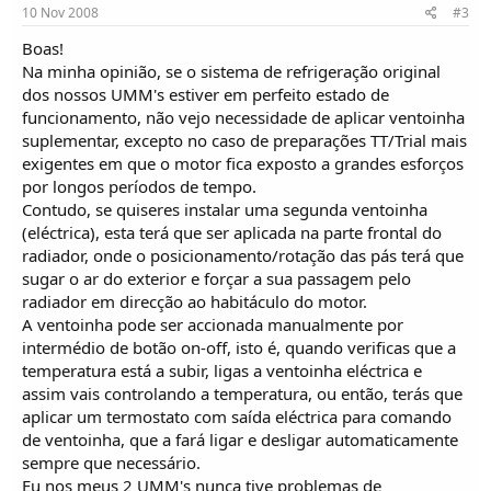
o
10 Nov 2008
#3
s
Boas!
Na minha opinião, se o sistema de refrigeração original
dos nossos UMM's estiver em perfeito estado de
funcionamento, não vejo necessidade de aplicar ventoinha
suplementar, excepto no caso de preparações TT/Trial mais
exigentes em que o motor fica exposto a grandes esforços
por longos períodos de tempo.
Contudo, se quiseres instalar uma segunda ventoinha
(eléctrica), esta terá que ser aplicada na parte frontal do
radiador, onde o posicionamento/rotação das pás terá que
sugar o ar do exterior e forçar a sua passagem pelo
radiador em direcção ao habitáculo do motor.
A ventoinha pode ser accionada manualmente por
intermédio de botão on-off, isto é, quando verificas que a
temperatura está a subir, ligas a ventoinha eléctrica e
assim vais controlando a temperatura, ou então, terás que
aplicar um termostato com saída eléctrica para comando
de ventoinha, que a fará ligar e desligar automaticamente
sempre que necessário.
Eu nos meus 2 UMM's nunca tive problemas de