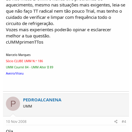
aquecimento, mesmo nas situações mais exigentes, leia-se
que não faço TT radical nem tão pouco Trial, mas tenho o
cuidado de verificar e limpar com frequência todo o
circuito de refrigeração.
Vozes mais experientes poderão opinar e esclarecer
melhor a tua questão.
cUMMprimenTTos
Marcelo Marques
Sócio CLUBE UMM N.º 186
UMM Cournil 84 - UMM Alter II 89
Aveiro/Viseu
PEDROALCANENA
P
UMM
10 Nov 2008
#4
Ola