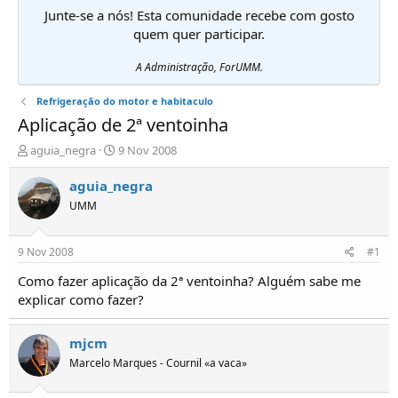
Junte-se a nós! Esta comunidade recebe com gosto
quem quer participar.
A Administração, ForUMM.
Refrigeração do motor e habitaculo
Aplicação de 2ª ventoinha
I
D
aguia_negra
9 Nov 2008
n
a
i
t
aguia_negra
c
a
UMM
i
d
a
e
d
i
9 Nov 2008
#1
o
n
r
í
Como fazer aplicação da 2ª ventoinha? Alguém sabe me
d
c
explicar como fazer?
e
i
T
o
ó
mjcm
p
Marcelo Marques - Cournil «a vaca»
i
c