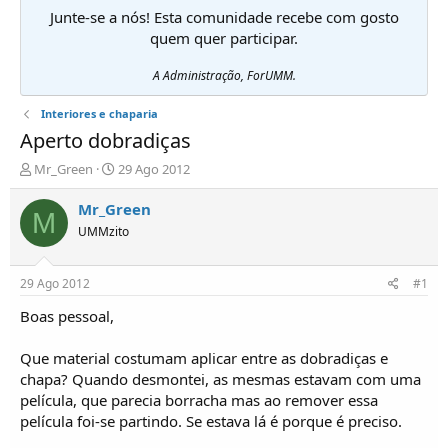
Junte-se a nós! Esta comunidade recebe com gosto
quem quer participar.
A Administração, ForUMM.
Interiores e chaparia
Aperto dobradiças
I
D
Mr_Green
29 Ago 2012
n
a
i
t
Mr_Green
M
c
a
UMMzito
i
d
a
e
d
i
29 Ago 2012
#1
o
n
r
í
Boas pessoal,
d
c
e
i
Que material costumam aplicar entre as dobradiças e
T
o
chapa? Quando desmontei, as mesmas estavam com uma
ó
película, que parecia borracha mas ao remover essa
p
película foi-se partindo. Se estava lá é porque é preciso.
i
c