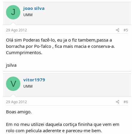
joao silva
J
UMM
29 Ago 2012
#5
Olá sim Poderas fazê-lo, eu ja o fiz tambem,passa a
borracha por Po-Talco , fica mais macia e conserva-a.
Cummprimentos.
jsilva
vitor1979
V
UMM
29 Ago 2012
#6
Boas amigo.
Em no meu utilizei daquela cortiça fininha que vem em
rolo com pelicula aderente e pareceu-me bem.