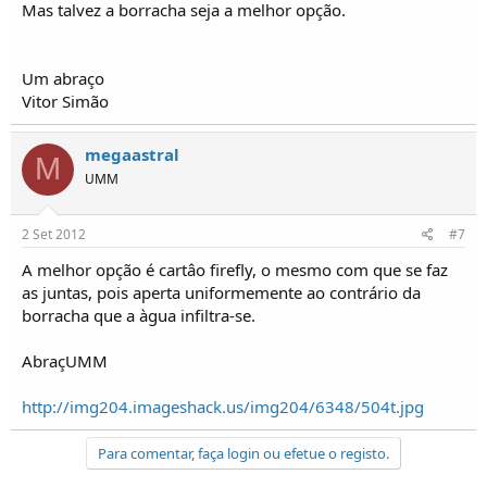
Mas talvez a borracha seja a melhor opção.
Um abraço
Vitor Simão
megaastral
M
UMM
2 Set 2012
#7
A melhor opção é cartâo firefly, o mesmo com que se faz
as juntas, pois aperta uniformemente ao contrário da
borracha que a àgua infiltra-se.
AbraçUMM
http://img204.imageshack.us/img204/6348/504t.jpg
Para comentar, faça login ou efetue o registo.