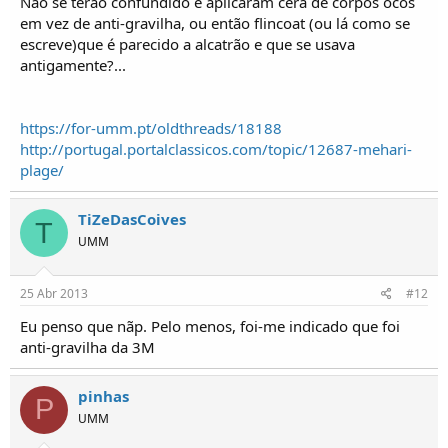
Não se terão confundido e aplicaram cera de corpos ocos
em vez de anti-gravilha, ou então flincoat (ou lá como se
escreve)que é parecido a alcatrão e que se usava
antigamente?...
https://for-umm.pt/oldthreads/18188
http://portugal.portalclassicos.com/topic/12687-mehari-
plage/
TiZeDasCoives
T
UMM
25 Abr 2013
#12
Eu penso que nãp. Pelo menos, foi-me indicado que foi
anti-gravilha da 3M
pinhas
P
UMM