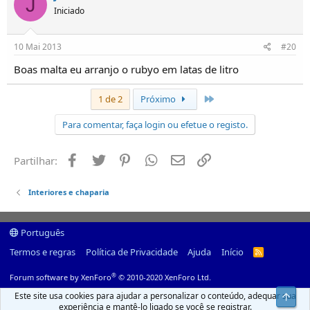
J
Iniciado
10 Mai 2013
#20
Boas malta eu arranjo o rubyo em latas de litro
Último
1 de 2
Próximo
Para comentar, faça login ou efetue o registo.
Facebook
Twitter
Pinterest
Whatsapp
Email
Ligação
Partilhar:
Interiores e chaparia
Português
Termos e regras
Política de Privacidade
Ajuda
Início
R
S
S
®
Forum software by XenForo
© 2010-2020 XenForo Ltd.
Este site usa cookies para ajudar a personalizar o conteúdo, adequar sua
Top
experiência e mantê-lo ligado se você se registrar.