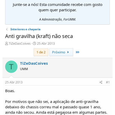
Junte-se a nós! Esta comunidade recebe com gosto
quem quer participar.
A Administração, ForUMM.
Interiores e chaparia
Anti gravilha (kraft) não seca
I
D
TiZeDasCoives
25 Abr 2013
n
a
Último
1 de 2
Próximo
i
t
c
a
i
d
TiZeDasCoives
T
a
e
UMM
d
i
o
n
r
í
25 Abr 2013
#1
d
c
e
i
Boas.
T
o
ó
Por motivos que não sei, a aplicação de anti-gravilha
p
debaixo do chassis correu mal e passado quase 1 ano,
i
ainda não secou. Ainda está pegajosa em algumas partes.
c