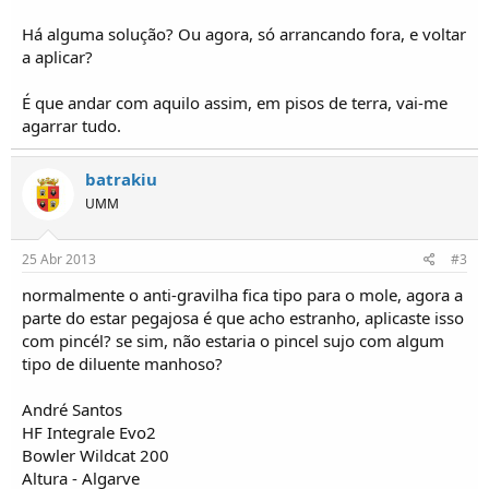
o
s
Há alguma solução? Ou agora, só arrancando fora, e voltar
a aplicar?
É que andar com aquilo assim, em pisos de terra, vai-me
agarrar tudo.
batrakiu
UMM
25 Abr 2013
#3
normalmente o anti-gravilha fica tipo para o mole, agora a
parte do estar pegajosa é que acho estranho, aplicaste isso
com pincél? se sim, não estaria o pincel sujo com algum
tipo de diluente manhoso?
André Santos
HF Integrale Evo2
Bowler Wildcat 200
Altura - Algarve