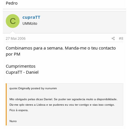
Pedro
cupraTT
C
UMMzito
27 Mai 2006
#8
Combinamos para a semana. Manda-me o teu contacto
por PM
Cumprimentos
CupraTT - Daniel
quote:Originally posted by nunumm
Mto obrigado pelas dicas Daniel. Se puder ser agradecia muito a disponibilidade.
Diz-me qdo vieres a Lisboa e se puderes eu vou ter contigo e vias isso comigo.
Fico à espera.
Nuno