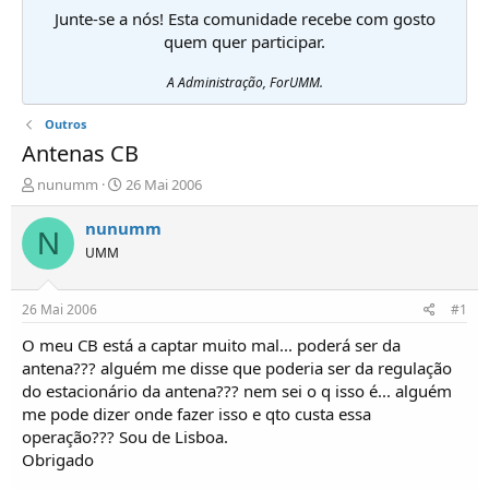
Junte-se a nós! Esta comunidade recebe com gosto
quem quer participar.
A Administração, ForUMM.
Outros
Antenas CB
I
D
nunumm
26 Mai 2006
n
a
i
t
nunumm
N
c
a
UMM
i
d
a
e
d
i
26 Mai 2006
#1
o
n
r
í
O meu CB está a captar muito mal... poderá ser da
d
c
antena??? alguém me disse que poderia ser da regulação
e
i
do estacionário da antena??? nem sei o q isso é... alguém
T
o
me pode dizer onde fazer isso e qto custa essa
ó
operação??? Sou de Lisboa.
p
Obrigado
i
c