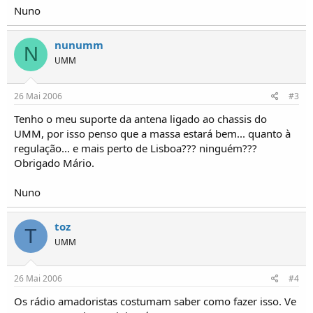
o
Nuno
s
nunumm
N
UMM
26 Mai 2006
#3
Tenho o meu suporte da antena ligado ao chassis do
UMM, por isso penso que a massa estará bem... quanto à
regulação... e mais perto de Lisboa??? ninguém???
Obrigado Mário.
Nuno
toz
T
UMM
26 Mai 2006
#4
Os rádio amadoristas costumam saber como fazer isso. Ve