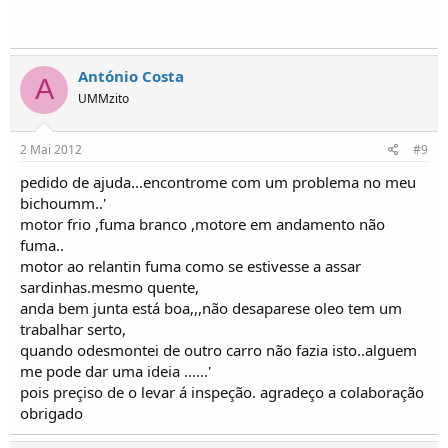
António Costa
A
UMMzito
2 Mai 2012
#9
pedido de ajuda...encontrome com um problema no meu
bichoumm..'
motor frio ,fuma branco ,motore em andamento não
fuma..
motor ao relantin fuma como se estivesse a assar
sardinhas.mesmo quente,
anda bem junta está boa,,,não desaparese oleo tem um
trabalhar serto,
quando odesmontei de outro carro não fazia isto..alguem
me pode dar uma ideia ......'
pois preçiso de o levar á inspeção. agradeço a colaboração
obrigado