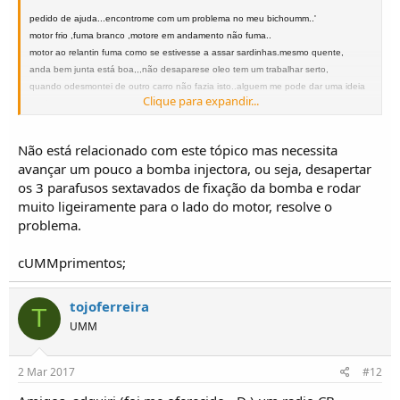
pedido de ajuda...encontrome com um problema no meu bichoumm..'
motor frio ,fuma branco ,motore em andamento não fuma..
motor ao relantin fuma como se estivesse a assar sardinhas.mesmo quente,
anda bem junta está boa,,,não desaparese oleo tem um trabalhar serto,
quando odesmontei de outro carro não fazia isto..alguem me pode dar uma ideia
Clique para expandir...
......'
pois preçiso de o levar á inspeção. agradeço a colaboração obrigado
Não está relacionado com este tópico mas necessita
avançar um pouco a bomba injectora, ou seja, desapertar
os 3 parafusos sextavados de fixação da bomba e rodar
muito ligeiramente para o lado do motor, resolve o
problema.
cUMMprimentos;
tojoferreira
T
UMM
2 Mar 2017
#12