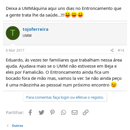
Deixa a UMMáquina aqui uns dias no Entroncamento que
a gente trata lhe da saúde...!!!
tojoferreira
T
UMM
6 Mar 2017
#14
Eduardo, ás vezes ter familiares que trabalham nessa área
ajuda. Ajudava mais se o UMM não estivesse em Beja e
eles por Famalicão. O Entroncamento ainda fica um
bocado fora de mão mas, vamos la ver. Se não ainda peço
é uma mãozinha ao pessoal num próximo encontro
Para comentar, faça login ou efetue o registo.
Facebook
Twitter
Pinterest
Whatsapp
Email
Ligação
Partilhar:
Outros