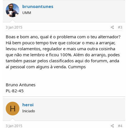
o
brunoantunes
s
UMM
3 Jan 2015
#3
Boas e bom ano, qual é o problema com o teu alternador?
Há bem pouco tempo tive que colocar o meu a arranjar,
levou rolamentos, regulador e mais uma outra coisinha
que não me lembro e ficou 100%. Além do arranjo, podes
também passar pelos classificados aqui do forumm, anda
aí pessoal com alguns à venda. Cummps
Bruno Antunes
PL-82-45
heroi
H
Iniciado
3 Jan 2015
#4