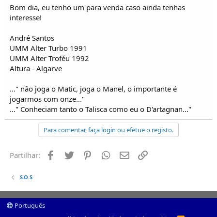
Bom dia, eu tenho um para venda caso ainda tenhas
interesse!
André Santos
UMM Alter Turbo 1991
UMM Alter Troféu 1992
Altura - Algarve
..." não joga o Matic, joga o Manel, o importante é
jogarmos com onze..."
..." Conheciam tanto o Talisca como eu o D'artagnan..."
Para comentar, faça login ou efetue o registo.
Facebook
Twitter
Pinterest
Whatsapp
Email
Ligação
Partilhar:
S.O.S
Português