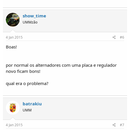
show_time
UMMzão
4 Jan 2015
#6
Boas!
por normal os alternadores com uma placa e regulador
novo ficam bons!
qual era o problema?
batrakiu
UMM
4 Jan 2015
#7