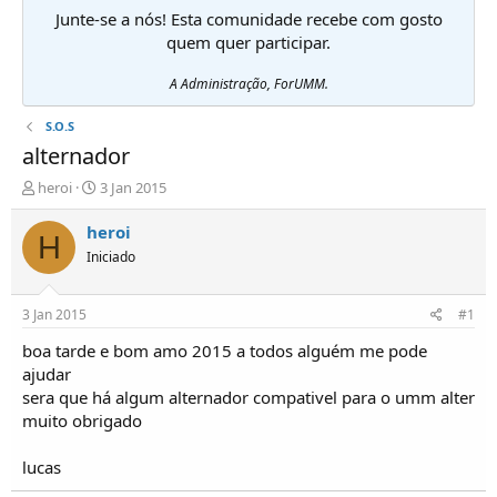
Junte-se a nós! Esta comunidade recebe com gosto
quem quer participar.
A Administração, ForUMM.
S.O.S
alternador
I
D
heroi
3 Jan 2015
n
a
i
t
heroi
H
c
a
Iniciado
i
d
a
e
d
i
3 Jan 2015
#1
o
n
r
í
boa tarde e bom amo 2015 a todos alguém me pode
d
c
ajudar
e
i
sera que há algum alternador compativel para o umm alter
T
o
muito obrigado
ó
p
lucas
i
c