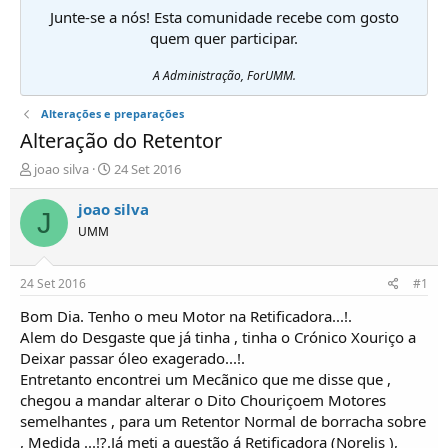
Junte-se a nós! Esta comunidade recebe com gosto
quem quer participar.
A Administração, ForUMM.
Alterações e preparações
Alteração do Retentor
I
D
joao silva
24 Set 2016
n
a
i
t
joao silva
J
c
a
UMM
i
d
a
e
d
i
24 Set 2016
#1
o
n
r
í
Bom Dia. Tenho o meu Motor na Retificadora...!.
d
c
Alem do Desgaste que já tinha , tinha o Crónico Xouriço a
e
i
Deixar passar óleo exagerado...!.
T
o
Entretanto encontrei um Mecãnico que me disse que ,
ó
chegou a mandar alterar o Dito Chouriçoem Motores
p
semelhantes , para um Retentor Normal de borracha sobre
i
c
, Medida ...!?.Já meti a questão á Retificadora (Norelis ),