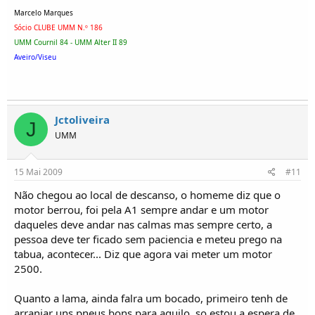
Marcelo Marques
Sócio CLUBE UMM N.º 186
UMM Cournil 84 - UMM Alter II 89
Aveiro/Viseu
Jctoliveira
J
UMM
15 Mai 2009
#11
Não chegou ao local de descanso, o homeme diz que o
motor berrou, foi pela A1 sempre andar e um motor
daqueles deve andar nas calmas mas sempre certo, a
pessoa deve ter ficado sem paciencia e meteu prego na
tabua, acontecer... Diz que agora vai meter um motor
2500.
Quanto a lama, ainda falra um bocado, primeiro tenh de
arranjar uns pneus bons para aquilo, so estou a espera de