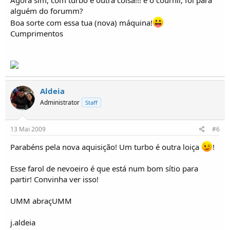
Agora sim, com turbo é outra coisa!!! e o cournil, foi para
alguém do forumm?
Boa sorte com essa tua (nova) máquina!
Cumprimentos
Aldeia
Administrator
Staff
13 Mai 2009
#6
Parabéns pela nova aquisição! Um turbo é outra loiça
!
Esse farol de nevoeiro é que está num bom sítio para
partir! Convinha ver isso!
UMM abraçUMM
j.aldeia