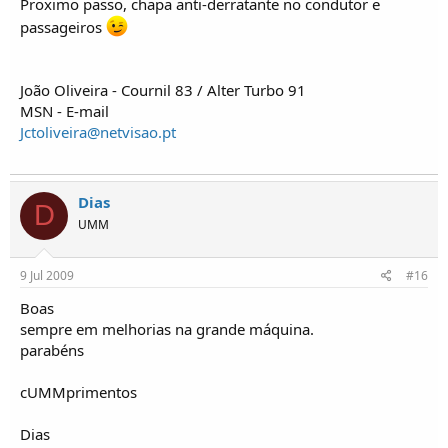
Proximo passo, chapa anti-derratante no condutor e
passageiros
João Oliveira - Cournil 83 / Alter Turbo 91
MSN - E-mail
Jctoliveira@netvisao.pt
Dias
D
UMM
9 Jul 2009
#16
Boas
sempre em melhorias na grande máquina.
parabéns
cUMMprimentos
Dias