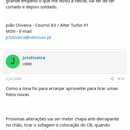
grande empeno o que me levou a retirar, vai ter de ser
cortado e depois soldado.
João Oliveira - Cournil 83 / Alter Turbo 91
MSN - E-mail
Jctoliveira@netvisao.pt
Jctoliveira
J
UMM
5 Jul 2009
#14
Como a lona foi para arranjar aproveitei para tirar umas
fotos novas
Proximas alterações vai ser meter chapa anti-derrapante
no chão, tirar o sofagem e colocação do CB, quando