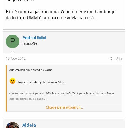
Isto é como a gastronomia: O hummer é um hamburger
da treta, o UMM é um naco de vitela barrosã...
PedroUMM
P
UMMzão
19 Nov 2012
#15
quote:Originally posted by volino
obrigado a todos pelos comentários.
o restauro, como é para o UMM ficar como NOVO, é para fazer com mais Tmpo
que os outros ca de casa ...
Clique para expandir...
quanto ao nome tanto BaGaço como BaGo, são nomes que ainda não me tinham
passado pela cabeça e que me agradam
, mas quem vai escolher o nome é o
Aldeia
seu proprietário, o Pai Fonseca