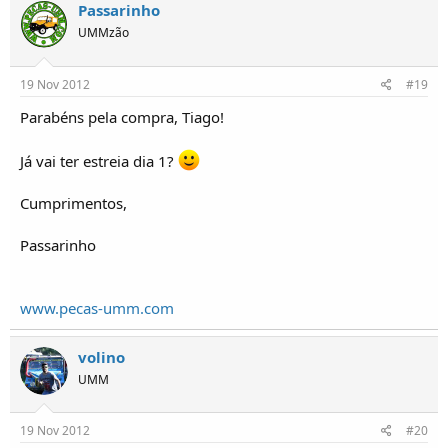
Passarinho
UMMzão
19 Nov 2012
#19
Parabéns pela compra, Tiago!
Já vai ter estreia dia 1?
Cumprimentos,
Passarinho
www.pecas-umm.com
volino
UMM
19 Nov 2012
#20