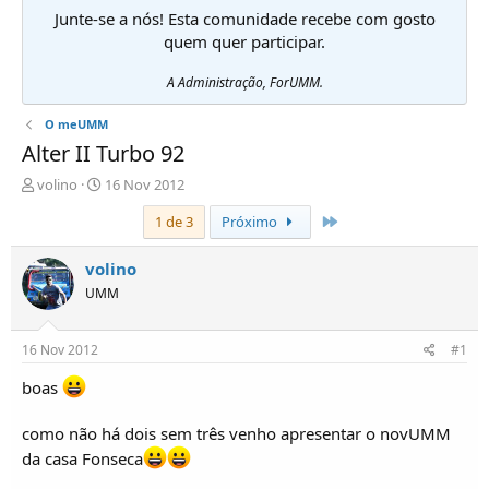
Junte-se a nós! Esta comunidade recebe com gosto
quem quer participar.
A Administração, ForUMM.
O meUMM
Alter II Turbo 92
I
D
volino
16 Nov 2012
n
a
Último
1 de 3
Próximo
i
t
c
a
i
d
volino
a
e
UMM
d
i
o
n
r
í
16 Nov 2012
#1
d
c
e
i
boas
T
o
ó
como não há dois sem três venho apresentar o novUMM
p
da casa Fonseca
i
c