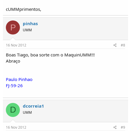
cUMMprimentos,
pinhas
P
UMM
16 Nov 2012
#8
Boas Tiago, boa sorte com o MaquinUMM!!!
Abraço
Paulo Pinhao
FJ-59-26
dcorreia1
D
UMM
16 Nov 2012
#9