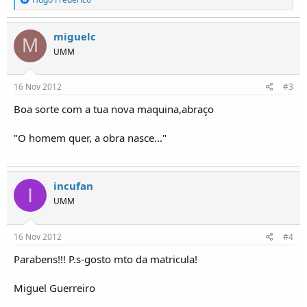
e
a
ç
miguelc
M
õ
UMM
e
s
:
16 Nov 2012
#3
Boa sorte com a tua nova maquina,abraço
"O homem quer, a obra nasce..."
incufan
I
UMM
16 Nov 2012
#4
Parabens!!! P.s-gosto mto da matricula!
Miguel Guerreiro