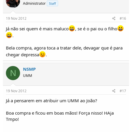
Administrator
Staff
mais uma vez muito obrigado e abraços
19 Nov 2012
#16
vou dando noticias
Já não sei quem é mais maluco
, se é o pai ou o filho
Tiago Fonseca
.
Isto é como a gastronomia: O hummer é um hamburger da
treta, o UMM é um naco de vitela barrosã...
Bela compra, agora toca a tratar dele, devagar que é para
chegar depressa
.
NSMP
N
UMM
19 Nov 2012
#17
Já a pensarem em atribuir um UMM ao João?
Boa compra e ficou em boas mãos! Força nisso! HAja
Tmpo!