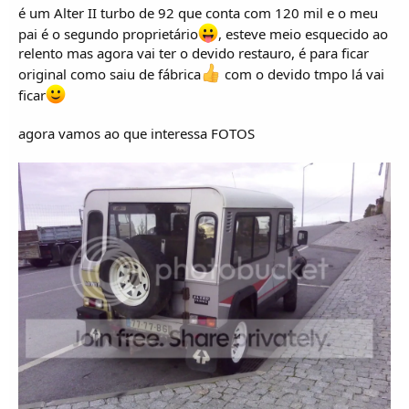
o
é um Alter II turbo de 92 que conta com 120 mil e o meu
s
pai é o segundo proprietário
, esteve meio esquecido ao
relento mas agora vai ter o devido restauro, é para ficar
original como saiu de fábrica
com o devido tmpo lá vai
ficar
agora vamos ao que interessa FOTOS