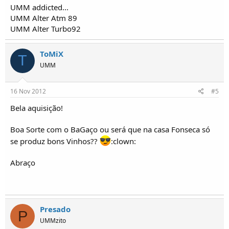
UMM addicted...
UMM Alter Atm 89
UMM Alter Turbo92
ToMiX
T
UMM
16 Nov 2012
#5
Bela aquisição!
Boa Sorte com o BaGaço ou será que na casa Fonseca só
se produz bons Vinhos??
:clown:
Abraço
Presado
P
UMMzito