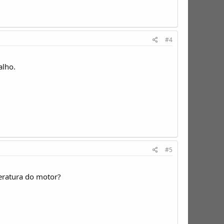
#4
alho.
#5
eratura do motor?