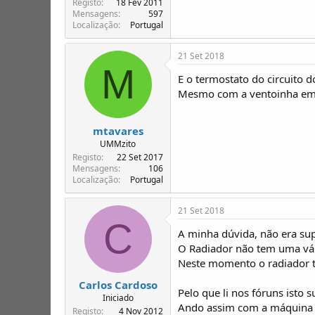
Registo
18 Fev 2011
Mensagens
597
Localização
Portugal
21 Set 2018
M
E o termostato do circuito d
Mesmo com a ventoinha em p
mtavares
UMMzito
Registo
22 Set 2017
Mensagens
106
Localização
Portugal
21 Set 2018
C
A minha dúvida, não era supo
O Radiador não tem uma válv
Neste momento o radiador t
Carlos Cardoso
Pelo que li nos fóruns isto 
Iniciado
Ando assim com a máquina 
Registo
4 Nov 2012