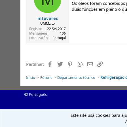
Os oleos foram concebidos 
duas funções em pleno o qu
mtavares
UMMzito
Registo
22 Set 2017
Mensagens
106
Localização
Portugal
Facebook
Twitter
Pinterest
Whatsapp
Email
Ligação
Partilhar:
Início
Fóruns
Departamento técnico
Refrigeração 
Português
Este site usa cookies para aj