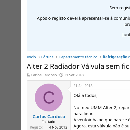
Sem regist
Após o registo deverá apresentar-se à comuni
pr
Jun
Início
Fóruns
Departamento técnico
Refrigeração 
Alter 2 Radiador Válvula sem fic
I
D
Carlos Cardoso
21 Set 2018
n
a
i
t
21 Set 2018
c
a
C
Olá a todos,
i
d
a
e
d
i
No meu UMM Alter 2, repare
o
n
para ligar.
Carlos Cardoso
r
í
A ventoinha ao que parece é
d
c
Iniciado
Agora, esta válvula não é su
e
i
Registo
4 Nov 2012