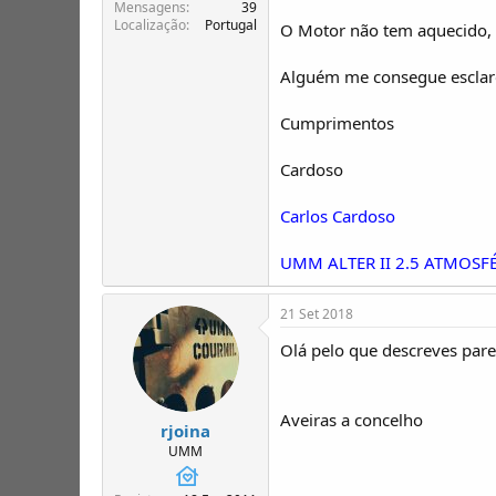
T
o
Mensagens
39
Localização
Portugal
ó
O Motor não tem aquecido,
p
i
Alguém me consegue esclar
c
o
Cumprimentos
s
Cardoso
Carlos Cardoso
UMM ALTER II 2.5 ATMOSFÉ
21 Set 2018
Olá pelo que descreves pare
Aveiras a concelho
rjoina
UMM