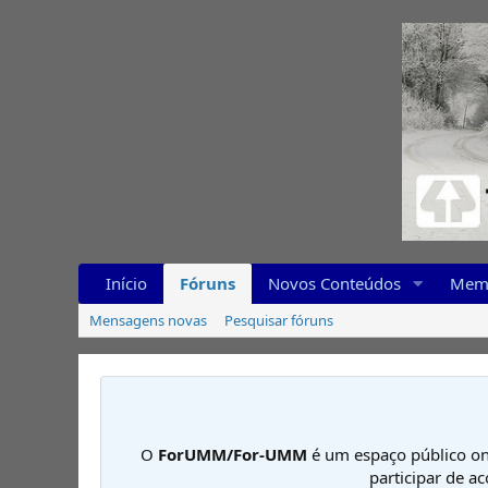
Início
Fóruns
Novos Conteúdos
Mem
Mensagens novas
Pesquisar fóruns
O
ForUMM/For-UMM
é um espaço público on
participar de a