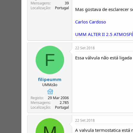
Mensagens
39
Localização
Portugal
Mas gostava de esclarecer se
Carlos Cardoso
UMM ALTER II 2.5 ATMOSFÉ
22 Set 2018
F
Essa válvula não está ligad
filipeumm
UMMzão
Registo
29 Mar 2006
Mensagens
2.785
Localização
Portugal
22 Set 2018
M
A valvula termostatica est