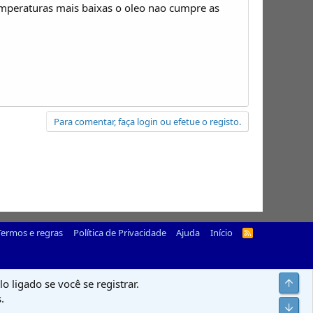
mperaturas mais baixas o oleo nao cumpre as
Para comentar, faça login ou efetue o registo.
Termos e regras
Política de Privacidade
Ajuda
Início
R
S
S
Top
o ligado se você se registrar.
.
Infer