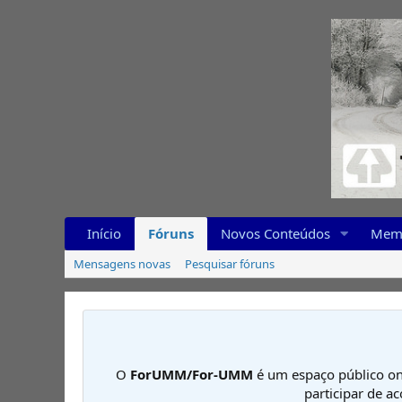
Início
Fóruns
Novos Conteúdos
Mem
Mensagens novas
Pesquisar fóruns
O
ForUMM/For-UMM
é um espaço público on
participar de a