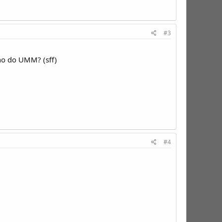
#3
lho do UMM? (sff)
#4