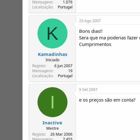
T
o
Mensagens
1.076
Localização
Portugal
ó
p
i
23 Ago 2007
c
K
o
Bons dias!!
s
Sera que ma poderias fazer 
Cumprimentos
Kamadinhas
Iniciado
Registo
6 Jun 2007
Mensagens
19
Localização
Portugal
9 Set 2007
I
e os preços são em conta?
Inactive
Mestre
Registo
26 Mar 2006
Mensagens
7.455