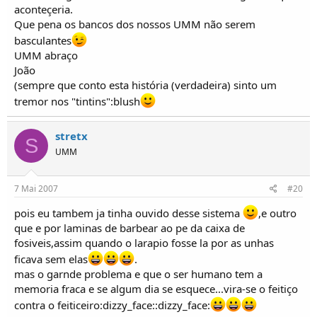
aconteçeria.
Que pena os bancos dos nossos UMM não serem
basculantes
UMM abraço
João
(sempre que conto esta história (verdadeira) sinto um
tremor nos "tintins":blush
stretx
S
UMM
7 Mai 2007
#20
pois eu tambem ja tinha ouvido desse sistema
,e outro
que e por laminas de barbear ao pe da caixa de
fosiveis,assim quando o larapio fosse la por as unhas
ficava sem elas
.
mas o garnde problema e que o ser humano tem a
memoria fraca e se algum dia se esquece...vira-se o feitiço
contra o feiticeiro:dizzy_face::dizzy_face: