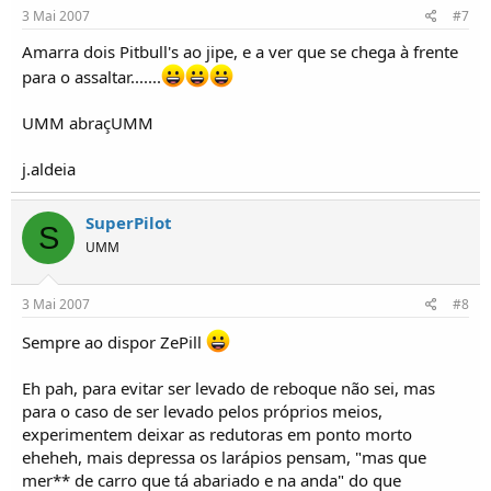
3 Mai 2007
#7
Amarra dois Pitbull's ao jipe, e a ver que se chega à frente
para o assaltar.......
UMM abraçUMM
j.aldeia
SuperPilot
S
UMM
3 Mai 2007
#8
Sempre ao dispor ZePill
Eh pah, para evitar ser levado de reboque não sei, mas
para o caso de ser levado pelos próprios meios,
experimentem deixar as redutoras em ponto morto
eheheh, mais depressa os larápios pensam, "mas que
mer** de carro que tá abariado e na anda" do que