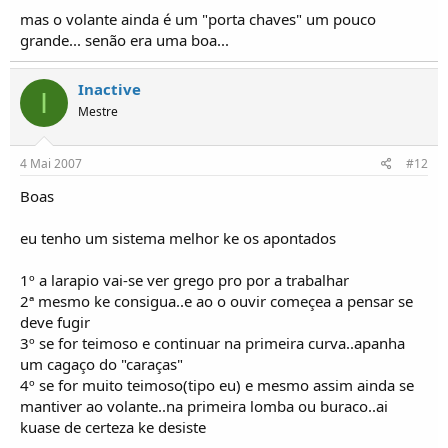
mas o volante ainda é um "porta chaves" um pouco
grande... senão era uma boa...
Inactive
I
Mestre
4 Mai 2007
#12
Boas
eu tenho um sistema melhor ke os apontados
1º a larapio vai-se ver grego pro por a trabalhar
2ª mesmo ke consigua..e ao o ouvir começea a pensar se
deve fugir
3º se for teimoso e continuar na primeira curva..apanha
um cagaço do "caraças"
4º se for muito teimoso(tipo eu) e mesmo assim ainda se
mantiver ao volante..na primeira lomba ou buraco..ai
kuase de certeza ke desiste