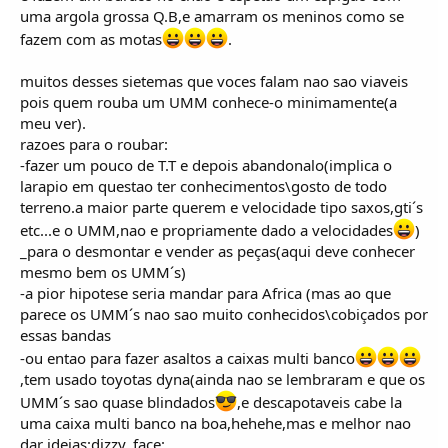
uma argola grossa Q.B,e amarram os meninos como se
fazem com as motas
.
muitos desses sietemas que voces falam nao sao viaveis
pois quem rouba um UMM conhece-o minimamente(a
meu ver).
razoes para o roubar:
-fazer um pouco de T.T e depois abandonalo(implica o
larapio em questao ter conhecimentos\gosto de todo
terreno.a maior parte querem e velocidade tipo saxos,gti´s
etc...e o UMM,nao e propriamente dado a velocidades
)
_para o desmontar e vender as peças(aqui deve conhecer
mesmo bem os UMM´s)
-a pior hipotese seria mandar para Africa (mas ao que
parece os UMM´s nao sao muito conhecidos\cobiçados por
essas bandas
-ou entao para fazer asaltos a caixas multi banco
,tem usado toyotas dyna(ainda nao se lembraram e que os
UMM´s sao quase blindados
,e descapotaveis cabe la
uma caixa multi banco na boa,hehehe,mas e melhor nao
dar ideias:dizzy_face:.