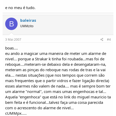
e no meu é tudo.
baleiras
B
UMMzito
3 Mai 2007
#4
boas....
eu ando a magicar uma maneira de meter um alarme de
nivel... porque a Strakar k tinha foi roubada...mas foi de
reboque....meteram-se debaixo dela e desengataram-na,
meteram as pinças do reboque nas rodas de tras e la vai
ela.... nestas situações (que nos tempos que correm são
mais frequentes que o partir vidros e fazer ligação directa)
esses alarmes não valem de nada.... mas é sempre bom ter
um alarme "normal", com mais umas engenhocas e tal...
Aquela "engenhoca" que está no link do miguel mauricio ta
bem feita e é funcional...talvez faça uma coisa parecida
com o acrescento do alarme de nivel...
cUMMpx.....