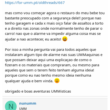
o
https://for-umm.pt/oldthreads/667
s
mas como vou começar agora o restauro do meu bebe tou
bastante preocupado com a segurança dele!! porque nao
tenho garagem e cada x mais oiço falar de assaltos a torto
e a direito nas zonas onde normalmente tenho de parar o
carro! nao que o alarme va impedir alguma coisa mas se
ajudar a nao acontecer, eu aceito!
Por isso a minha pergunta vai para todos aqueles que
instalaram algum tipo de alarme nas suas UMMaquinas e
que possam deixar aqui uma explicaçao de como o
fizeram e os materiais que compraram, ou mesmo para
aqueles que sem o terem feito tenham alguma ideia!
porque como eu nao tenho mesmo ideia nenhuma
qualquer ajuda e bem vinda.
obrigado e boas aventuras UMMisticas
nunumm
N
UMM