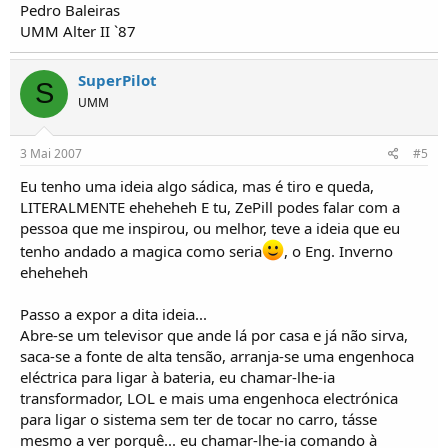
Pedro Baleiras
UMM Alter II `87
SuperPilot
S
UMM
3 Mai 2007
#5
Eu tenho uma ideia algo sádica, mas é tiro e queda,
LITERALMENTE eheheheh E tu, ZePill podes falar com a
pessoa que me inspirou, ou melhor, teve a ideia que eu
tenho andado a magica como seria
, o Eng. Inverno
eheheheh
Passo a expor a dita ideia...
Abre-se um televisor que ande lá por casa e já não sirva,
saca-se a fonte de alta tensão, arranja-se uma engenhoca
eléctrica para ligar à bateria, eu chamar-lhe-ia
transformador, LOL e mais uma engenhoca electrónica
para ligar o sistema sem ter de tocar no carro, tásse
mesmo a ver porquê... eu chamar-lhe-ia comando à