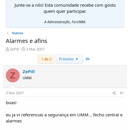
Junte-se a nós! Esta comunidade recebe com gosto
quem quer participar.
A Administração, ForUMM.
Outros
Alarmes e afins
I
D
ZePill
3 Mai 2007
n
a
Último
1 de 2
Próximo
i
t
c
a
i
d
ZePill
Z
a
e
UMM
d
i
o
n
r
í
3 Mai 2007
#1
d
c
e
i
boas!
T
o
ó
eu ja vi referencias a segurança em UMM... fecho central e
p
alarmes
i
c