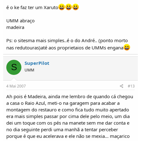
é o ke faz ter um Xaruto
UMM abraço
madeira
Ps: o sitesma mais simples..é o do André.. (ponto morto
nas redutouras)até aos proprietaios de UMMs engana
SuperPilot
S
UMM
4 Mai 2007
#13
Ah pois é Madeira, ainda me lembro de quando cá chegou
a casa o Raio Azul, meti-o na garagem para acabar a
montagem do restauro e como fica tudo muito apertado
era mais simples passar por cima dele pelo meio, um dia
dei um toque com os pés na manete sem me dar conta e
no dia seguinte perdi uma manhã a tentar perceber
porque é que eu acelerava e ele não se mexia... maçarico