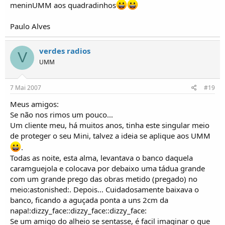
meninUMM aos quadradinhos
Paulo Alves
verdes radios
V
UMM
7 Mai 2007
#19
Meus amigos:
Se não nos rimos um pouco...
Um cliente meu, há muitos anos, tinha este singular meio
de proteger o seu Mini, talvez a ideia se aplique aos UMM
.
Todas as noite, esta alma, levantava o banco daquela
caramguejola e colocava por debaixo uma tádua grande
com um grande prego das obras metido (pregado) no
meio:astonished:. Depois... Cuidadosamente baixava o
banco, ficando a aguçada ponta a uns 2cm da
napa!:dizzy_face::dizzy_face::dizzy_face:
Se um amigo do alheio se sentasse, é facil imaginar o que