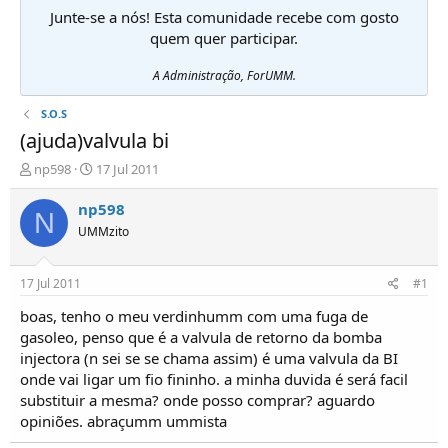
Junte-se a nós! Esta comunidade recebe com gosto
quem quer participar.
A Administração, ForUMM.
S.O.S
(ajuda)valvula bi
I
D
np598
17 Jul 2011
n
a
i
t
np598
N
c
a
UMMzito
i
d
a
e
d
i
17 Jul 2011
#1
o
n
r
í
boas, tenho o meu verdinhumm com uma fuga de
d
c
gasoleo, penso que é a valvula de retorno da bomba
e
i
injectora (n sei se se chama assim) é uma valvula da BI
T
o
onde vai ligar um fio fininho. a minha duvida é será facil
ó
substituir a mesma? onde posso comprar? aguardo
p
opiniões. abraçumm ummista
i
c