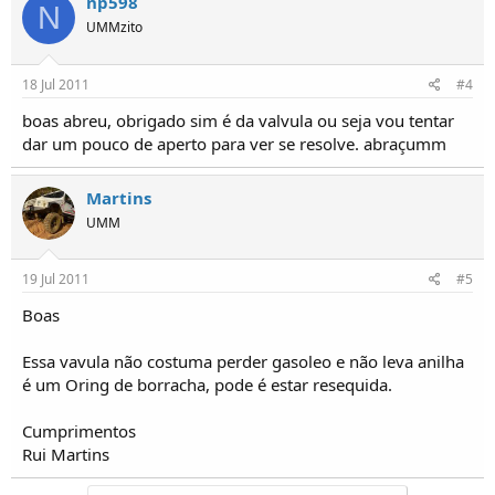
np598
N
UMMzito
18 Jul 2011
#4
boas abreu, obrigado sim é da valvula ou seja vou tentar
dar um pouco de aperto para ver se resolve. abraçumm
Martins
UMM
19 Jul 2011
#5
Boas
Essa vavula não costuma perder gasoleo e não leva anilha
é um Oring de borracha, pode é estar resequida.
Cumprimentos
Rui Martins