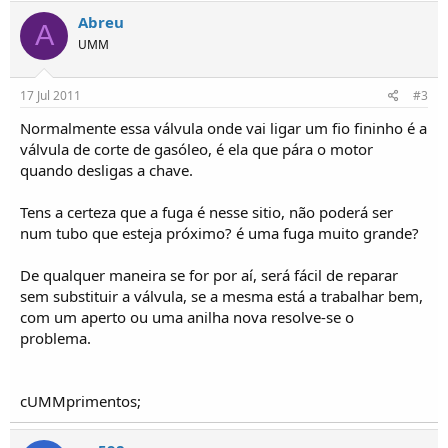
o
Abreu
s
A
UMM
17 Jul 2011
#3
Normalmente essa válvula onde vai ligar um fio fininho é a
válvula de corte de gasóleo, é ela que pára o motor
quando desligas a chave.
Tens a certeza que a fuga é nesse sitio, não poderá ser
num tubo que esteja próximo? é uma fuga muito grande?
De qualquer maneira se for por aí, será fácil de reparar
sem substituir a válvula, se a mesma está a trabalhar bem,
com um aperto ou uma anilha nova resolve-se o
problema.
cUMMprimentos;