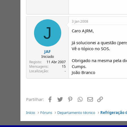
3 Jan 2008
J
Caro AJRM,
Já solucionei a questão (pen
Vê o tópico no SOS.
JAF
Iniciado
Obrigado na mesma pela di
Registo
11 Abr 2007
Cumps.
Mensagens
15
Localização
-
João Branco
Facebook
Twitter
Pinterest
Whatsapp
Email
Ligação
Partilhar:
Início
Fóruns
Departamento técnico
Refrigeração 