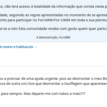
o, não terá acesso à totalidade da informação que consta nesta 
dade, seguindo as regras apresentadas no momento de se aprese
onto para participar no ForUMM/For-UMM em toda a sua plenitu
te-se a nós! Esta comunidade recebe com gosto quem quer partici
A Administração, ForUMM.
do motor e habitaculo
tou a precisar de uma ajuda urgente, pois ao desmontar o meu 
a nova de outra cor) tive que desmontar a Souffagem que aparenta
la para sempre. Mas deparei-me com tubos a mais???