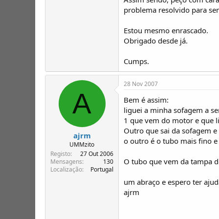
problema resolvido para sem
Estou mesmo enrascado.
Obrigado desde já.
Cumps.
28 Nov 2007
A
Bem é assim:
liguei a minha sofagem a s
1 que vem do motor e que li
Outro que sai da sofagem e v
ajrm
o outro é o tubo mais fino e
UMMzito
Registo
27 Out 2006
O tubo que vem da tampa d
Mensagens
130
Localização
Portugal
um abraço e espero ter aju
ajrm