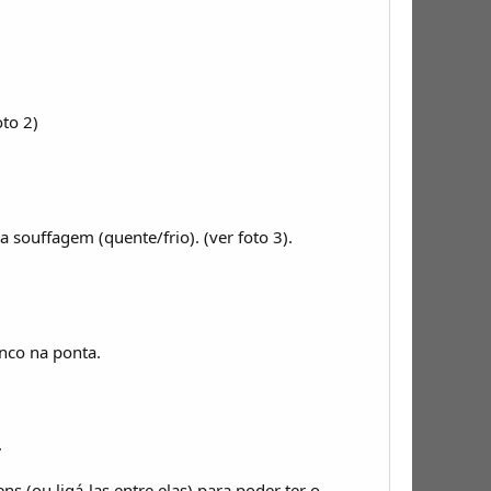
to 2)
 souffagem (quente/frio). (ver foto 3).
nco na ponta.
.
s (ou ligá-las entre elas) para poder ter o