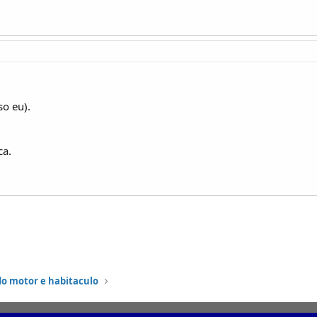
so eu).
ca.
do motor e habitaculo