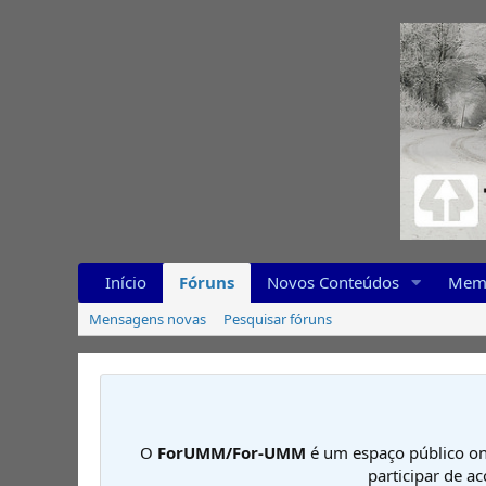
Início
Fóruns
Novos Conteúdos
Mem
Mensagens novas
Pesquisar fóruns
O
ForUMM/For-UMM
é um espaço público on
participar de a