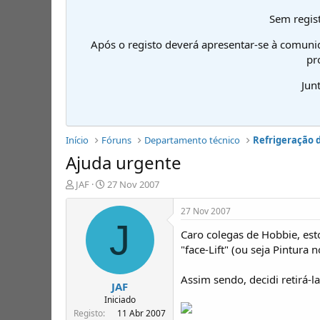
Sem regist
Após o registo deverá apresentar-se à comuni
pr
Jun
Início
Fóruns
Departamento técnico
Refrigeração 
Ajuda urgente
I
D
JAF
27 Nov 2007
n
a
i
t
27 Nov 2007
c
a
J
Caro colegas de Hobbie, es
i
d
a
e
"face-Lift" (ou seja Pintur
d
i
o
n
Assim sendo, decidi retirá-
JAF
r
í
d
c
Iniciado
e
i
Registo
11 Abr 2007