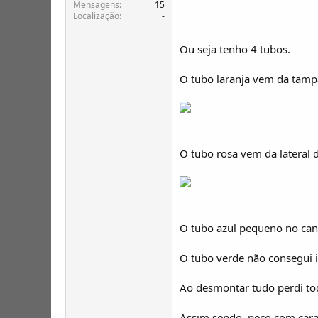
T
o
Mensagens
15
Localização
-
ó
p
i
Ou seja tenho 4 tubos.
c
o
O tubo laranja vem da tampa
s
O tubo rosa vem da lateral d
O tubo azul pequeno no can
O tubo verde não consegui i
Ao desmontar tudo perdi tod
Assim sendo, peço com caract