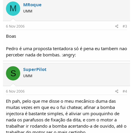
MRoque
M
UMM
6 Nov 2006
#3
Boas
Pedro é uma proposta tentadora só é pena eu tambem nao
perceber nada de bombas. :angry:
SuperPilot
S
UMM
6 Nov 2006
#4
Eh pah, pelo que me disse o meu mecânico duma das
muitas vezes em que eu o fui chatear, afinar a bomba
injectora é bastante simples, é aliviar um pouquinho de
nada os parafusos de fixação da dita, e com o motor a
trabalhar ir rodando a bomba acertando-a de ouvido, até o
trabalhar do motor ser o mais certinho.