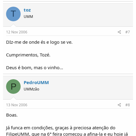
toz
T
UMM
12 Nov 2006
#7
DIz-me de onde és e logo se ve.
Cumprimentos, Tozé.
Deus é bom, mas o vinho...
PedroUMM
P
UMMzão
13 Nov 2006
#8
Boas.
Já funca em condições, graças à preciosa atenção do
FilipeUMM, que na 6ª feira começou a afina-la e eu hoje já