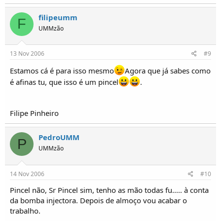
filipeumm
F
UMMzão
13 Nov 2006
#9
Estamos cá é para isso mesmo
Agora que já sabes como
é afinas tu, que isso é um pincel
.
Filipe Pinheiro
PedroUMM
P
UMMzão
14 Nov 2006
#10
Pincel não, Sr Pincel sim, tenho as mão todas fu..... à conta
da bomba injectora. Depois de almoço vou acabar o
trabalho.