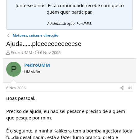
Junte-se a nós! Esta comunidade recebe com gosto
quem quer participar.
A Administração, ForUMM.
Motores, caixas e direcção
Ajuda......pleeeeeeeeeeese
I
D
PedroUMM
6 Nov 2006
n
a
i
t
PedroUMM
P
c
a
UMMzão
i
d
a
e
d
i
6 Nov 2006
#1
o
n
r
í
Boas pessoal.
d
c
e
i
Preciso de ajuda, eu não sei pesacr e preciso de alguem
T
o
que pesque por mim.
ó
p
É o seguinte, a minha Kalikeira tem a bomba injectora toda
i
c
fu..da(desafinada), está a fazer fumo branco, preto e