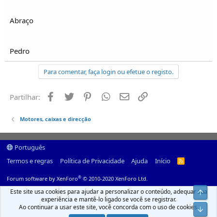
Abraço
Pedro
Para comentar, faça login ou efetue o registo.
Facebook
Twitter
Pinterest
Whatsapp
Email
Ligação
Partilhar:
Motores, caixas e direcção
Português
Termos e regras
Política de Privacidade
Ajuda
Início
R
S
S
®
Forum software by XenForo
© 2010-2020 XenForo Ltd.
Este site usa cookies para ajudar a personalizar o conteúdo, adequar sua
Top
experiência e mantê-lo ligado se você se registrar.
Ao continuar a usar este site, você concorda com o uso de cookies.
Infer