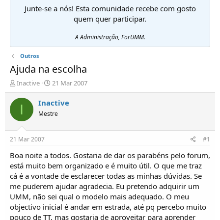
Junte-se a nós! Esta comunidade recebe com gosto
quem quer participar.
A Administração, ForUMM.
Outros
Ajuda na escolha
I
D
Inactive
21 Mar 2007
n
a
i
t
Inactive
I
c
a
Mestre
i
d
a
e
d
i
21 Mar 2007
#1
o
n
r
í
Boa noite a todos. Gostaria de dar os parabéns pelo forum,
d
c
está muito bem organizado e é muito útil. O que me traz
e
i
cá é a vontade de esclarecer todas as minhas dúvidas. Se
T
o
me puderem ajudar agradecia. Eu pretendo adquirir um
ó
UMM, não sei qual o modelo mais adequado. O meu
p
objectivo inicial é andar em estrada, até pq percebo muito
i
c
pouco de TT, mas gostaria de aproveitar para aprender