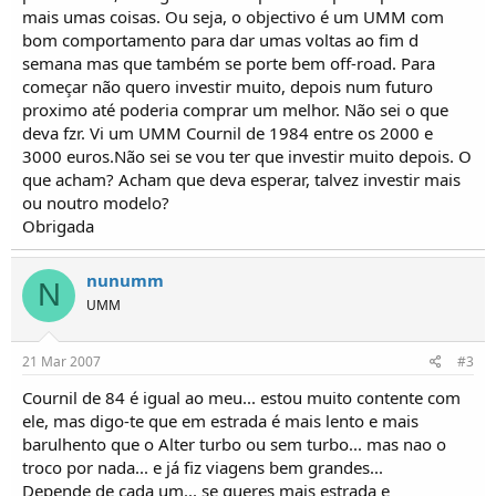
o
mais umas coisas. Ou seja, o objectivo é um UMM com
s
bom comportamento para dar umas voltas ao fim d
semana mas que também se porte bem off-road. Para
começar não quero investir muito, depois num futuro
proximo até poderia comprar um melhor. Não sei o que
deva fzr. Vi um UMM Cournil de 1984 entre os 2000 e
3000 euros.Não sei se vou ter que investir muito depois. O
que acham? Acham que deva esperar, talvez investir mais
ou noutro modelo?
Obrigada
nunumm
N
UMM
21 Mar 2007
#3
Cournil de 84 é igual ao meu... estou muito contente com
ele, mas digo-te que em estrada é mais lento e mais
barulhento que o Alter turbo ou sem turbo... mas nao o
troco por nada... e já fiz viagens bem grandes...
Depende de cada um... se queres mais estrada e