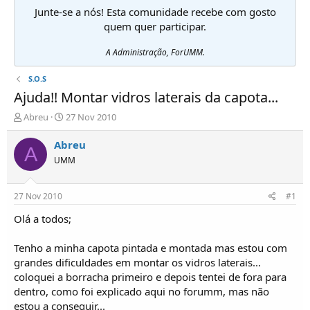
Junte-se a nós! Esta comunidade recebe com gosto
quem quer participar.
A Administração, ForUMM.
S.O.S
Ajuda!! Montar vidros laterais da capota...
I
D
Abreu
27 Nov 2010
n
a
i
t
Abreu
A
c
a
UMM
i
d
a
e
d
i
27 Nov 2010
#1
o
n
r
í
Olá a todos;
d
c
e
i
Tenho a minha capota pintada e montada mas estou com
T
o
grandes dificuldades em montar os vidros laterais...
ó
coloquei a borracha primeiro e depois tentei de fora para
p
dentro, como foi explicado aqui no forumm, mas não
i
c
estou a conseguir...