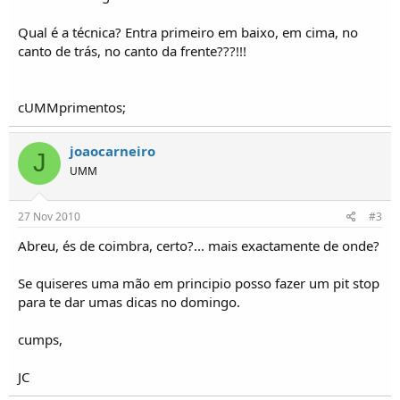
o
s
Qual é a técnica? Entra primeiro em baixo, em cima, no
canto de trás, no canto da frente???!!!
cUMMprimentos;
joaocarneiro
J
UMM
27 Nov 2010
#3
Abreu, és de coimbra, certo?... mais exactamente de onde?
Se quiseres uma mão em principio posso fazer um pit stop
para te dar umas dicas no domingo.
cumps,
JC