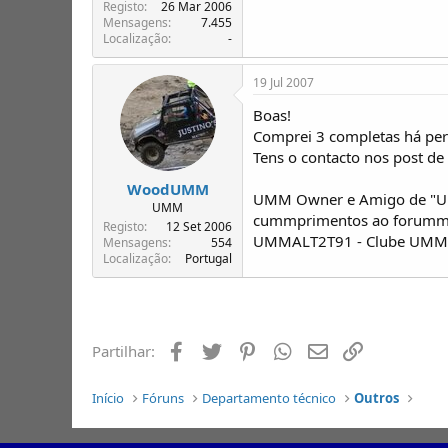
Registo
26 Mar 2006
Mensagens
7.455
Localização
-
19 Jul 2007
Boas!
Comprei 3 completas há per
Tens o contacto nos post de 
WoodUMM
UMM Owner e Amigo de "Um
UMM
cummprimentos ao forum
Registo
12 Set 2006
UMMALT2T91 - Clube UMM -
Mensagens
554
Localização
Portugal
Facebook
Twitter
Pinterest
Whatsapp
Email
Ligação
Partilhar:
Início
Fóruns
Departamento técnico
Outros