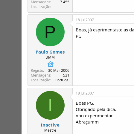
T
o
Mensagens
7.455
Localização
-
ó
p
i
18 Jul 2007
c
P
o
Boas, já esprimentaste as da
s
PG
Paulo Gomes
UMM
Registo
30 Mar 2006
Mensagens
531
Localização
Portugal
18 Jul 2007
I
Boas PG.
Obrigado pela dica.
Vou experimentar.
Abraçumm
Inactive
Mestre