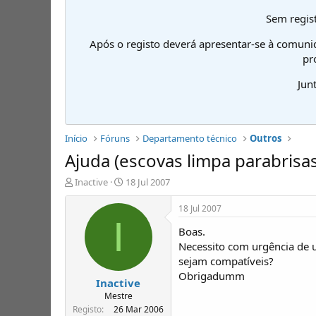
Sem regist
Após o registo deverá apresentar-se à comuni
pr
Jun
Início
Fóruns
Departamento técnico
Outros
Ajuda (escovas limpa parabrisas
I
D
Inactive
18 Jul 2007
n
a
i
t
18 Jul 2007
c
a
I
Boas.
i
d
a
e
Necessito com urgência de 
d
i
sejam compatíveis?
o
n
Obrigadumm
Inactive
r
í
d
c
Mestre
e
i
Registo
26 Mar 2006