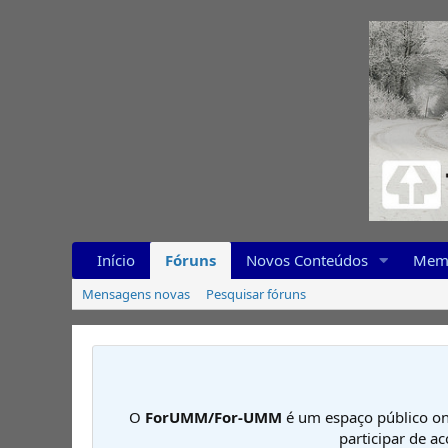
Início
Fóruns
Novos Conteúdos
Mem
Mensagens novas
Pesquisar fóruns
O
ForUMM/For-UMM
é um espaço público on
participar de a