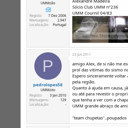
Alexandre Madeira
UMMzão
Sócio Club UMM nº236
UMM Cournil 04/83
Registo
7 Dez 2006
Mensagens
2.947
Localização
Portugal
23 Jun 2011
P
amigo Alex, de si não me es
prol das vitimas do sismo no
Espero sinceramente voltar
pela região.
pedrolopes58
Quanto á ajuda em causa, já
UMMzito
ou até para revestir o propr
Registo
3 Jan 2010
que tenha a ver com a chapa
Mensagens
129
Localização
-
UMM grande abraço de ami
"team chupetas"..poupados e