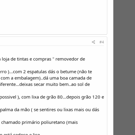
#4
a loja de tintas e compras " removedor de
o )...com 2 espatulas dás o betume (não te
to com a embalagem)..dá uma boa camada de
erente...deixas secar muito bem..ao sol de
possivel ), com lixa de grão 80...depois grão 120 e
 palma da mão ( se sentires ou lixas mais ou dás
m chamado primário poliuretano (mais
 está sedoso e liso....