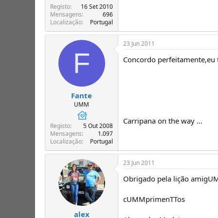
Registo
16 Set 2010
Mensagens
696
Localização
Portugal
23 Jun 2011
F
Concordo perfeitamente,eu ti
Fante
UMM
Carripana on the way ...
Registo
5 Out 2008
Mensagens
1.097
Localização
Portugal
23 Jun 2011
Obrigado pela lição amigUMM
cUMMprimenTTos
alex