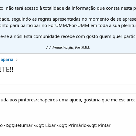
o, não terá acesso à totalidade da informação que consta nesta 
dade, seguindo as regras apresentadas no momento de se aprese
onto para participar no ForUMM/For-UMM em toda a sua plenitu
te-se a nós! Esta comunidade recebe com gosto quem quer partici
A Administração, ForUMM.
haparia
TE!!
juda aos pintores/chapeiros uma ajuda, gostaria que me esclare
o -&gt;Betumar -&gt; Lixar -&gt; Primário-&gt; Pintar