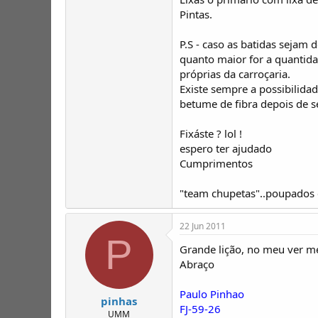
Pintas.
P.S - caso as batidas sejam
quanto maior for a quantidad
próprias da carroçaria.
Existe sempre a possibilida
betume de fibra depois de s
Fixáste ? lol !
espero ter ajudado
Cumprimentos
"team chupetas"..poupados e
22 Jun 2011
P
Grande lição, no meu ver me
Abraço
Paulo Pinhao
pinhas
FJ-59-26
UMM