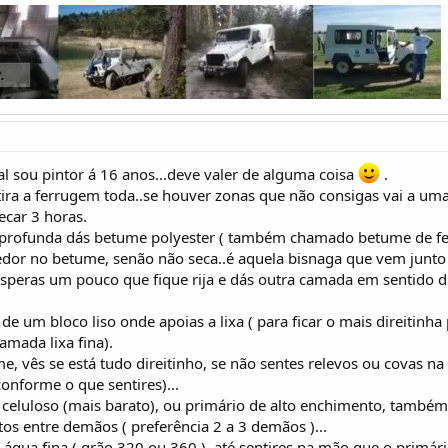
al sou pintor á 16 anos...deve valer de alguma coisa
.
.tira a ferrugem toda..se houver zonas que não consigas vai a um
ecar 3 horas.
 profunda dás betume polyester ( também chamado betume de ferr
edor no betume, senão não seca..é aquela bisnaga que vem jun
peras um pouco que fique rija e dás outra camada em sentido dif
e um bloco liso onde apoias a lixa ( para ficar o mais direitinha 
amada lixa fina).
, vês se está tudo direitinho, se não sentes relevos ou covas na
nforme o que sentires)...
 celuloso (mais barato), ou primário de alto enchimento, també
tos entre demãos ( preferência 2 a 3 demãos )...
 água fina ( grão 320 ou 360 ), até sentires na mão que o primário