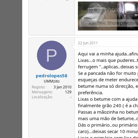
22 Jun 2011
P
Aqui vai a minha ajuda..afin
Lixas...o mais que puderes.
ferrugem "..aplicas..deixas s
Se a pancada não for muito
pedrolopes58
esqueças de meter endurec
UMMzito
betume numa só direcção, es
Registo
3 Jan 2010
preferência.
Mensagens
129
Localização
-
Lixas o betume com a ajuda d
finalmente grão 240 ( é a ch
Passas a mãozinha no betume
mais uma mão de betume..co
Dás o primário..ou primário
caro)...deixas secar 10 minu
Lixas o primário com lixa de