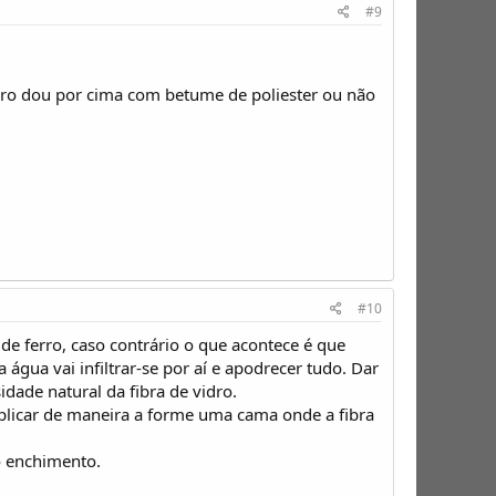
#9
idro dou por cima com betume de poliester ou não
#10
e ferro, caso contrário o que acontece é que
gua vai infiltrar-se por aí e apodrecer tudo. Dar
dade natural da fibra de vidro.
aplicar de maneira a forme uma cama onde a fibra
o enchimento.