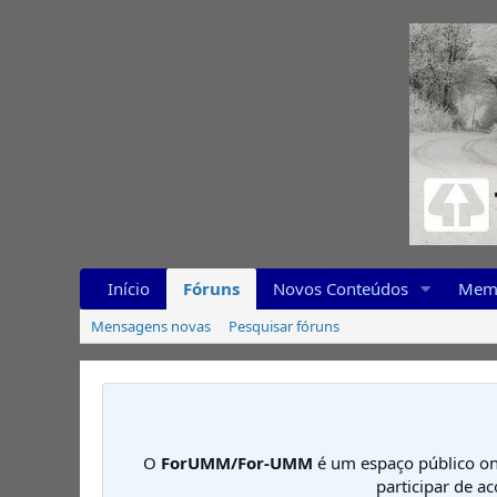
Início
Fóruns
Novos Conteúdos
Mem
Mensagens novas
Pesquisar fóruns
O
ForUMM/For-UMM
é um espaço público on
participar de a