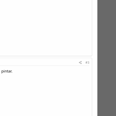
#3
 pintar.