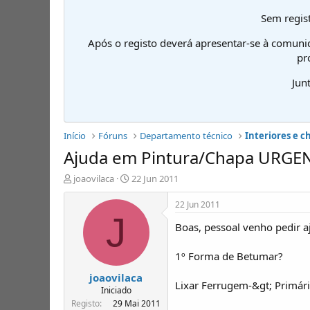
Sem regist
Após o registo deverá apresentar-se à comuni
pr
Jun
Início
Fóruns
Departamento técnico
Interiores e c
Ajuda em Pintura/Chapa URGEN
I
D
joaovilaca
22 Jun 2011
n
a
i
t
22 Jun 2011
c
a
J
Boas, pessoal venho pedir a
i
d
a
e
d
i
1º Forma de Betumar?
o
n
joaovilaca
r
í
Lixar Ferrugem-&gt; Primári
d
c
Iniciado
e
i
Registo
29 Mai 2011