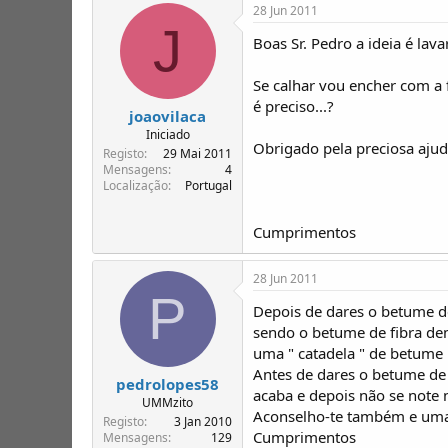
28 Jun 2011
J
Boas Sr. Pedro a ideia é lavar
Se calhar vou encher com a 
é preciso...?
joaovilaca
Iniciado
Obrigado pela preciosa ajuda
Registo
29 Mai 2011
Mensagens
4
Localização
Portugal
Cumprimentos
28 Jun 2011
P
Depois de dares o betume d
sendo o betume de fibra dem
uma " catadela " de betume 
Antes de dares o betume de 
pedrolopes58
acaba e depois não se note n
UMMzito
Aconselho-te também e uma v
Registo
3 Jan 2010
Cumprimentos
Mensagens
129