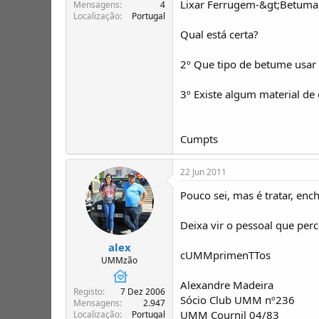
Lixar Ferrugem-&gt;Betumar 
T
o
Mensagens
4
Localização
Portugal
ó
p
Qual está certa?
i
c
2º Que tipo de betume usar
o
s
3º Existe algum material d
Cumpts
22 Jun 2011
Pouco sei, mas é tratar, ench
Deixa vir o pessoal que per
alex
cUMMprimenTTos
UMMzão
Alexandre Madeira
Registo
7 Dez 2006
Sócio Club UMM nº236
Mensagens
2.947
UMM Cournil 04/83
Localização
Portugal