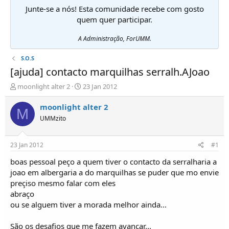
Junte-se a nós! Esta comunidade recebe com gosto
quem quer participar.
A Administração, ForUMM.
S.O.S
[ajuda] contacto marquilhas serralh.AJoao
I
D
moonlight alter 2
23 Jan 2012
n
a
i
t
moonlight alter 2
M
c
a
UMMzito
i
d
a
e
d
i
23 Jan 2012
#1
o
n
r
í
boas pessoal peço a quem tiver o contacto da serralharia a
d
c
joao em albergaria a do marquilhas se puder que mo envie
e
i
preçiso mesmo falar com eles
T
o
abraço
ó
ou se alguem tiver a morada melhor ainda...
p
i
c
São os desafios que me fazem avançar...