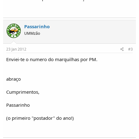
o
s
Passarinho
UMMzão
23 Jan 2012
#3
Enviei-te o numero do marquilhas por PM.
abraço
Cumprimentos,
Passarinho
(o primeiro "postador" do ano!)