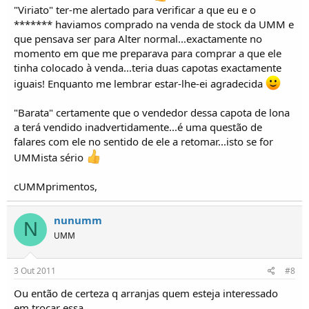
"Viriato" ter-me alertado para verificar a que eu e o
ps: não faço ideia quem te vendeu a capota nem me interessa.
******* haviamos comprado na venda de stock da UMM e
que pensava ser para Alter normal...exactamente no
-joão pereira-
momento em que me preparava para comprar a que ele
tinha colocado à venda...teria duas capotas exactamente
iguais! Enquanto me lembrar estar-lhe-ei agradecida
"Barata" certamente que o vendedor dessa capota de lona
a terá vendido inadvertidamente...é uma questão de
falares com ele no sentido de ele a retomar...isto se for
UMMista sério
cUMMprimentos,
nunumm
N
UMM
3 Out 2011
#8
Ou então de certeza q arranjas quem esteja interessado
em trocar essa.