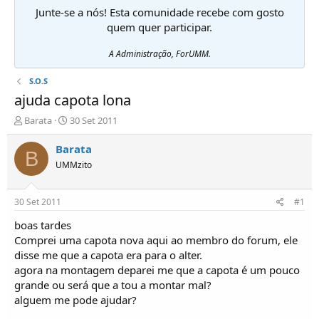
Junte-se a nós! Esta comunidade recebe com gosto
quem quer participar.
A Administração, ForUMM.
S.O.S
ajuda capota lona
I
D
Barata
30 Set 2011
n
a
i
t
Barata
B
c
a
UMMzito
i
d
a
e
d
i
30 Set 2011
#1
o
n
r
í
boas tardes
d
c
Comprei uma capota nova aqui ao membro do forum, ele
e
i
disse me que a capota era para o alter.
T
o
agora na montagem deparei me que a capota é um pouco
ó
grande ou será que a tou a montar mal?
p
alguem me pode ajudar?
i
c