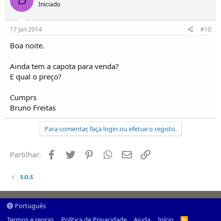
Iniciado
17 Jan 2014
#10
Boa noite.
Ainda tem a capota para venda?
E qual o preço?
Cumprs
Bruno Freitas
Para comentar, faça login ou efetue o registo.
Facebook
Twitter
Pinterest
Whatsapp
Email
Ligação
Partilhar:
S.O.S
Português
Termos e regras
Política de Privacidade
Ajuda
Início
R