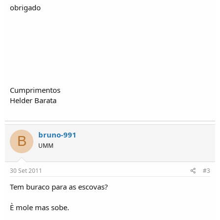
o
obrigado
s
Cumprimentos
Helder Barata
bruno-991
B
UMM
30 Set 2011
#3
Tem buraco para as escovas?
È mole mas sobe.