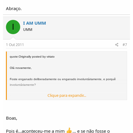
Abraço.
I AM UMM
I
UMM
1 Out 2011
#7
quote:Originally posted by viriato
Olá novamente,
Foste enganado deliberadamente ou enganado involuntáriamente, e porquê
involuntáriamente?
Clique para expandir...
Trouxe uma capota nova da UMM para o Alter e passado uns meses vou
experimentá-la e afinal era uma capota para o Alter longo. Não me aconteceu
somente a mim.
Boas,
Mas quem vende tem de saber o que está a vender, isso é inquestionável.
Pois é...aconteceu-me a mim
... e se não fosse o
Um abraço de amizade,