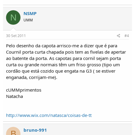
NSMP
N
UMM
30 Set 2011
#4
Pelo desenho da capota arrisco-me a dizer que é para
Cournil porta curta chapada pois tem as fivelas de apertar
ao batente da porta. As capotas para cornil sejam porta
curta ou grande normais têm um friso grosso (tipo um
cordão que está cozido que engata na G3 ( se estiver
enganada, corrijam-me).
cUMMprimentos
Natacha
http://www.wix.com/natasca/coisas-de-tt
bruno-991
B